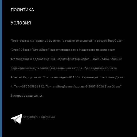
ПОЛИТИКА
УСЛОВИЯ
Перепечатка материалов возможна только со ссылкой на ресурс StroyObzor
(СтройОбзор). "StroyObzor" зарегистрирован в Нацсовете по вопросам
телевидения и радиовещания. Идентификатор медиа – R40-06464. Мнение
редакции не всегда совпадает с мнением автора. Руководитель проекта
Алексей Карпушенко. Почтовый индекс 61165 г. Харьков ул. Шатилова Дача
4. Тел.+380505801342. Почта office@stroyobzor.ua © 2007-
2026 StroyObzor™.
Все права защищены.
StroyObzor Телеграмм