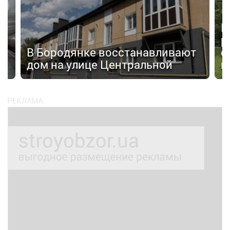
П
р
а»
В Бородянке восстанавливают
с
дом на улице Центральной
н