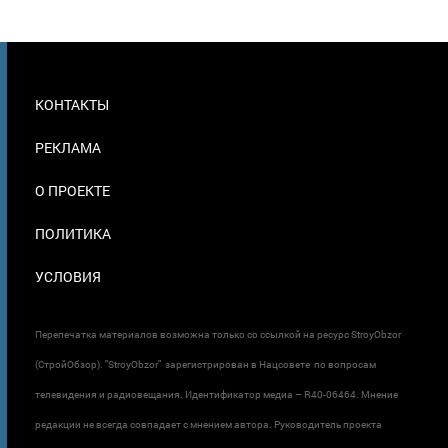
МЕНЮ
КОНТАКТЫ
В
ПОДВАЛЕ
РЕКЛАМА
О ПРОЕКТЕ
ПОЛИТИКА
УСЛОВИЯ
Перепечатка материалов возможна только со ссылкой на ресурс StroyObzor
(СтройОбзор). "StroyObzor" зарегистрирован в Нацсовете по вопросам
телевидения и радиовещания. Идентификатор медиа – R40-06464. Мнение
редакции не всегда совпадает с мнением автора. Руководитель проекта