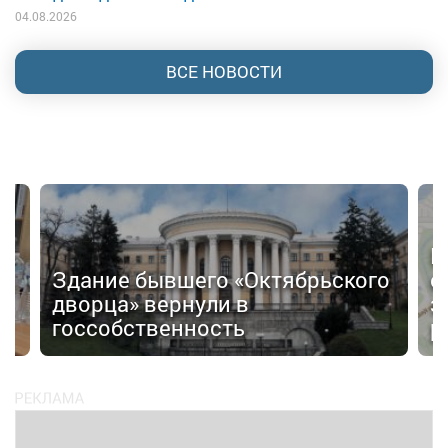
04.08.2026
ВСЕ НОВОСТИ
П
Здание бывшего «Октябрьского
о
дворца» вернули в
з
госсобственность
р