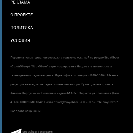
РЕКЛАМА
О ПРОЕКТЕ
ПОЛИТИКА
УСЛОВИЯ
Перепечатка материалов возможна только со ссылкой на ресурс StroyObzor
(СтройОбзор). "StroyObzor" зарегистрирован в Нацсовете по вопросам
телевидения и радиовещания. Идентификатор медиа – R40-06464. Мнение
редакции не всегда совпадает с мнением автора. Руководитель проекта
Алексей Карпушенко. Почтовый индекс 61165 г. Харьков ул. Шатилова Дача
4. Тел.+380505801342. Почта office@stroyobzor.ua © 2007-
2026 StroyObzor™.
Все права защищены.
StroyObzor Телеграмм