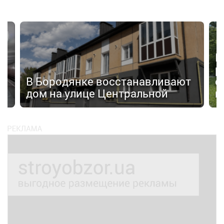
П
р
а»
В Бородянке восстанавливают
с
дом на улице Центральной
н