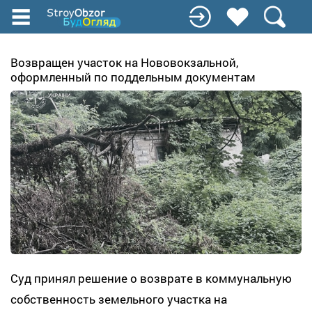
Перейти
к
основному
содержанию
Возвращен участок на Нововокзальной,
оформленный по поддельным документам
Суд принял решение о возврате в коммунальную
собственность земельного участка на