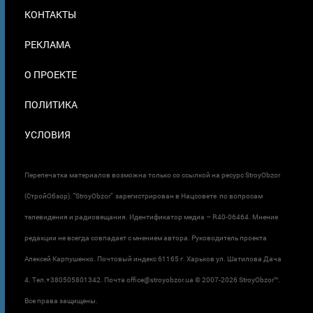
МЕНЮ
КОНТАКТЫ
В
ПОДВАЛЕ
РЕКЛАМА
О ПРОЕКТЕ
ПОЛИТИКА
УСЛОВИЯ
Перепечатка материалов возможна только со ссылкой на ресурс StroyObzor
(СтройОбзор). "StroyObzor" зарегистрирован в Нацсовете по вопросам
телевидения и радиовещания. Идентификатор медиа – R40-06464. Мнение
редакции не всегда совпадает с мнением автора. Руководитель проекта
Алексей Карпушенко. Почтовый индекс 61165 г. Харьков ул. Шатилова Дача
4. Тел.+380505801342. Почта office@stroyobzor.ua © 2007-
2026 StroyObzor™.
Все права защищены.