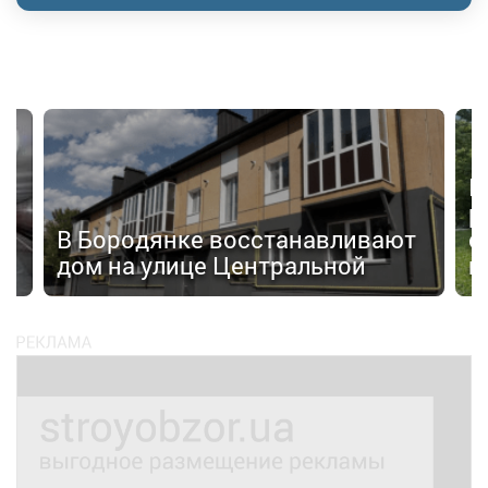
П
р
а»
В Бородянке восстанавливают
с
дом на улице Центральной
н