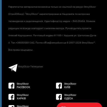
Перепечатка материалов возможна только со ссылкой на ресурс StroyObzor
(СтройОбзор). "StroyObzor" зарегистрирован в Нацсовете по вопросам
телевидения и радиовещания. Идентификатор медиа – R40-06464. Мнение
редакции не всегда совпадает с мнением автора. Руководитель проекта
Алексей Карпушенко. Почтовый индекс 61165 г. Харьков ул. Шатилова Дача
4. Тел.+380505801342. Почта office@stroyobzor.ua © 2007-
2026 StroyObzor™.
Все права защищены.
StroyObzor Телеграмм
StroyObzor
StroyObzor
FACEBOOK
КИЇВ
StroyObzor
StroyObzor
ХАРКІВ
ОДЕСА
StroyObzor
developed by