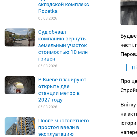
складской комплекс
Rozetka
05.08.2026
Суд обязал
Будів
компанию вернуть
честі,
земельный участок
стоимостью 10 млн
Перова
гривен
05.08.2026
Пі
В Киеве планируют
Про це
открыть две
Строй
станции метро в
2027 году
Влітку
05.08.2026
на акт
После многолетнего
істори
простоя ввели в
напер
эксплуатацию