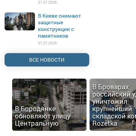
31.07.2026
В Киеве снимают
защитные
конструкции с
памятников
31.07.2026
ВСЕ НОВОСТИ
В Броварах
российский у
уничтожил
В Бородянке
крупнейший
обновляют улицу
складской ко
Центральную
Rozetka