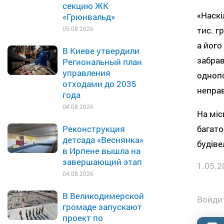
секцию ЖК
«Наскі
«Грюнвальд»
тис. г
05.08.2026
а його
В Киеве утвердили
забрав
Региональный план
управления
однопо
отходами до 2035
неправ
года
04.08.2026
На міс
багато
Реконструкция
детсада «Веснянка»
будіве
в Ирпене вышла на
завершающий этап
1.05.2
04.08.2026
В Великодимерской
Войдит
громаде запускают
проект по