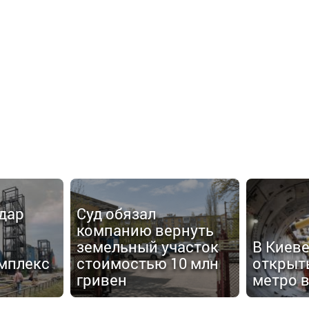
дар
Суд обязал
компанию вернуть
земельный участок
В Киев
мплекс
стоимостью 10 млн
открыт
гривен
метро в