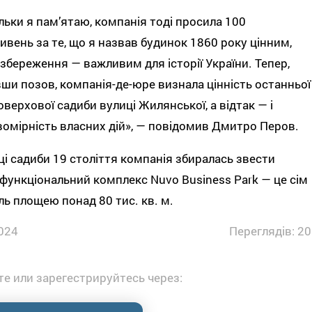
льки я памʼятаю, компанія тоді просила 100
ривень за те, що я назвав будинок 1860 року цінним,
 збереження — важливим для історії України. Тепер,
ши позов, компанія-де-юре визнала цінність останньої
верхової садиби вулиці Жилянської, а відтак — і
омірність власних дій», — повідомив Дмитро Перов.
ці садиби 19 століття компанія збиралась звести
функціональний комплекс Nuvo Business Park — це сім
ль площею понад 80 тис. кв. м.
024
Переглядів: 20
е или зарегестрируйтесь через: