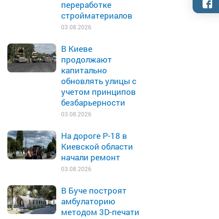
переработке
стройматериалов
03.08.2026
В Киеве
продолжают
капитально
обновлять улицы с
учетом принципов
безбарьерности
03.08.2026
На дороге Р-18 в
Киевской области
начали ремонт
03.08.2026
В Буче построят
амбулаторию
методом 3D-печати