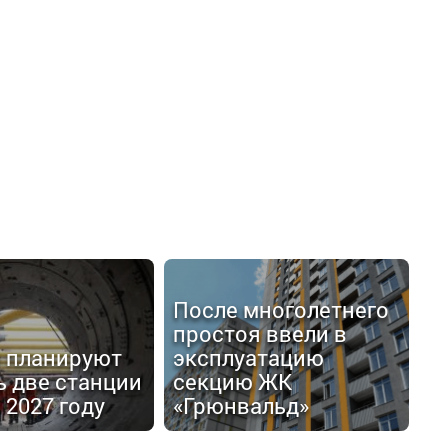
После многолетнего
простоя ввели в
е планируют
эксплуатацию
ь две станции
секцию ЖК
 2027 году
«Грюнвальд»