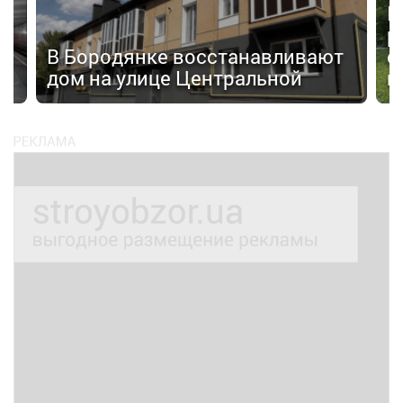
П
р
а»
В Бородянке восстанавливают
с
дом на улице Центральной
н