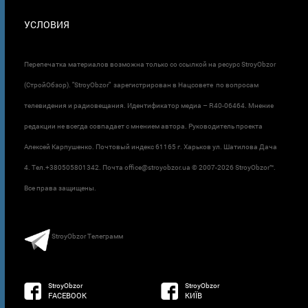
УСЛОВИЯ
Перепечатка материалов возможна только со ссылкой на ресурс StroyObzor
(СтройОбзор). "StroyObzor" зарегистрирован в Нацсовете по вопросам
телевидения и радиовещания. Идентификатор медиа – R40-06464. Мнение
редакции не всегда совпадает с мнением автора. Руководитель проекта
Алексей Карпушенко. Почтовый индекс 61165 г. Харьков ул. Шатилова Дача
4. Тел.+380505801342. Почта office@stroyobzor.ua © 2007-
2026 StroyObzor™.
Все права защищены.
StroyObzor Телеграмм
StroyObzor
StroyObzor
FACEBOOK
КИЇВ