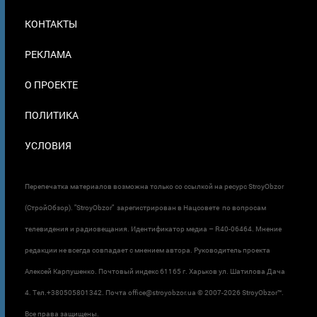
МЕНЮ
КОНТАКТЫ
В
ПОДВАЛЕ
РЕКЛАМА
О ПРОЕКТЕ
ПОЛИТИКА
УСЛОВИЯ
Перепечатка материалов возможна только со ссылкой на ресурс StroyObzor
(СтройОбзор). "StroyObzor" зарегистрирован в Нацсовете по вопросам
телевидения и радиовещания. Идентификатор медиа – R40-06464. Мнение
редакции не всегда совпадает с мнением автора. Руководитель проекта
Алексей Карпушенко. Почтовый индекс 61165 г. Харьков ул. Шатилова Дача
4. Тел.+380505801342. Почта office@stroyobzor.ua © 2007-
2026 StroyObzor™.
Все права защищены.