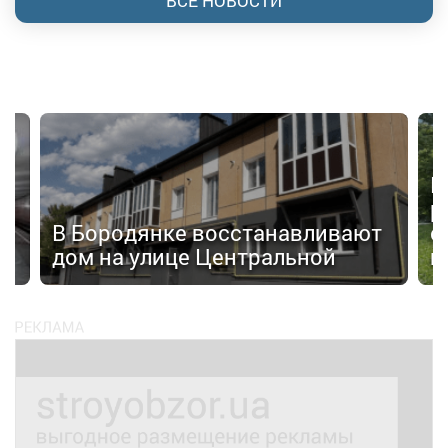
ВСЕ НОВОСТИ
П
р
а»
В Бородянке восстанавливают
с
дом на улице Центральной
н