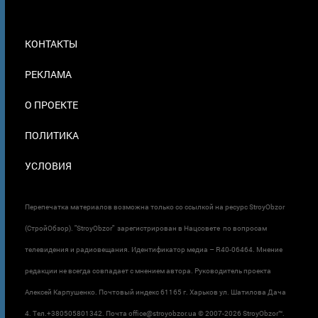
МЕНЮ
КОНТАКТЫ
В
ПОДВАЛЕ
РЕКЛАМА
О ПРОЕКТЕ
ПОЛИТИКА
УСЛОВИЯ
Перепечатка материалов возможна только со ссылкой на ресурс StroyObzor
(СтройОбзор). "StroyObzor" зарегистрирован в Нацсовете по вопросам
телевидения и радиовещания. Идентификатор медиа – R40-06464. Мнение
редакции не всегда совпадает с мнением автора. Руководитель проекта
Алексей Карпушенко. Почтовый индекс 61165 г. Харьков ул. Шатилова Дача
4. Тел.+380505801342. Почта office@stroyobzor.ua © 2007-
2026 StroyObzor™.