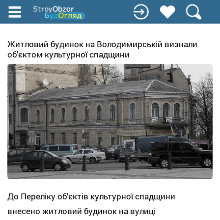
Перейти
к
основному
содержанию
Житловий будинок на Володимирській визнали
об’єктом культурної спадщини
До Переліку об’єктів культурної спадщини
внесено житловий будинок на вулиці