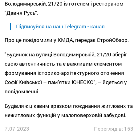
Володимирській, 21/20 із готелем і рестораном
"Давня Русь".
Підписуйся на наш Telegram - канал
Про це повідомили у КМДА, передає СтройОбзор.
"Будинок на вулиці Володимирській, 21/20 зберіг
свою автентичність та є важливим елементом
формування історико-архітектурного оточення
Софії Київської – пам’ятки ЮНЕСКО", – йдеться у
повідомленні.
Будівля є цікавим зразком поєднання житлових та
нежитлових функцій у малоповерховій забудові.
7.07.2023
Переглядів: 153