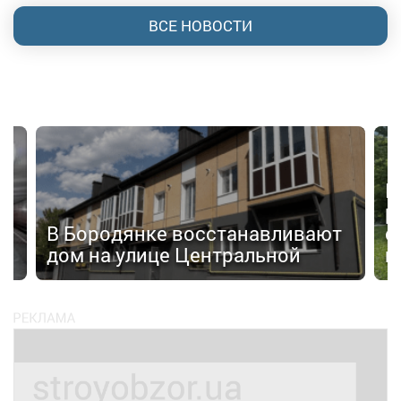
ВСЕ НОВОСТИ
П
р
а»
В Бородянке восстанавливают
с
дом на улице Центральной
н