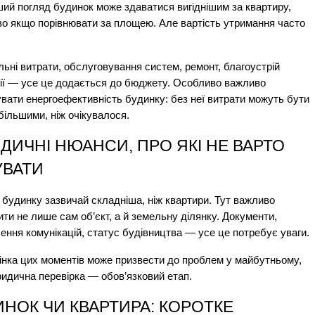
ий погляд будинок може здаватися вигіднішим за квартиру, 
о якщо порівнювати за площею. Але вартість утримання часто 
ьні витрати, обслуговування систем, ремонт, благоустрій 
ії — усе це додається до бюджету. Особливо важливо 
вати енергоефективність будинку: без неї витрати можуть бути 
більшими, ніж очікувалося.
ИЧНІ НЮАНСИ, ПРО ЯКІ НЕ ВАРТО 
УВАТИ
 будинку зазвичай складніша, ніж квартири. Тут важливо 
ити не лише сам об’єкт, а й земельну ділянку. Документи, 
ення комунікацій, статус будівництва — усе це потребує уваги.
нка цих моментів може призвести до проблем у майбутньому, 
идична перевірка — обов’язковий етап.
НОК ЧИ КВАРТИРА: КОРОТКЕ 