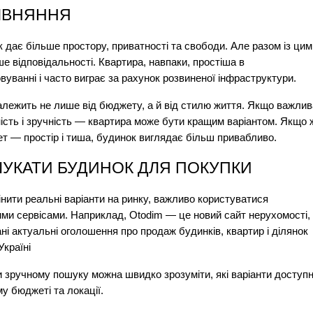
ІВНЯННЯ
 дає більше простору, приватності та свободи. Але разом із цим 
е відповідальності. Квартира, навпаки, простіша в 
вуванні і часто виграє за рахунок розвиненої інфраструктури.
алежить не лише від бюджету, а й від стилю життя. Якщо важлива
ість і зручність — квартира може бути кращим варіантом. Якщо ж
ет — простір і тиша, будинок виглядає більш привабливо.
ШУКАТИ БУДИНОК ДЛЯ ПОКУПКИ
нити реальні варіанти на ринку, важливо користуватися 
ми сервісами. Наприклад, Otodim — це новий сайт нерухомості, 
ані актуальні оголошення про продаж будинків, квартир і ділянок 
Україні
 зручному пошуку можна швидко зрозуміти, які варіанти доступні
у бюджеті та локації.