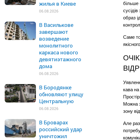
жилья в Киеве
більше 
сусідів
06.08.2026
образ і
В Василькове
контрол
завершают
Саме то
возведение
якісног
монолитного
каркаса нового
ОЧІК
девятиэтажного
дома
ВІД
06.08.2026
Уявленн
В Бородянке
кава на 
обновляют улицу
Простір
Центральную
Можна з
06.08.2026
зону ві
В Броварах
Але раз
российский удар
потребу
уничтожил
комунік