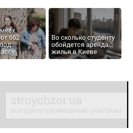
емках
ют 662
Во сколько студенту
 под
обойдется аренда
рассу
жилья в Киеве