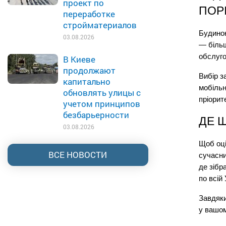
проект по
ПОР
переработке
стройматериалов
Будинок
03.08.2026
— більш
обслуго
В Киеве
продолжают
Вибір з
капитально
мобільн
обновлять улицы с
пріорит
учетом принципов
безбарьерности
ДЕ 
03.08.2026
Щоб оці
ВСЕ НОВОСТИ
сучасни
де зібр
по всій 
Завдяки
у вашом