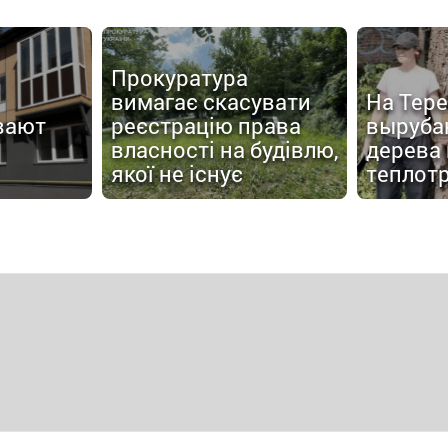
Прокуратура
вимагає скасувати
На Тер
вают
реєстрацію права
выруба
власності на будівлю,
дерева
якої не існує
теплот