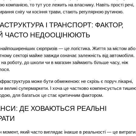
ю компанією, то тут усе лежить на власнику. Навіть прості речі, 
ирання снігу чи косіння трави, стають регулярною рутиною.
АСТРУКТУРА І ТРАНСПОРТ: ФАКТОР, 
Й ЧАСТО НЕДООЦІНЮЮТЬ
 найпоширеніших сюрпризів — це логістика. Життя за містом або 
тному секторі майже завжди означає залежність від автомобіля. 
 на роботу, до школи чи в магазин займають більше часу, ніж 
лося.
нфраструктура може бути обмеженою: не скрізь є поруч лікарні, 
и великі супермаркети. І хоча це частково компенсується тишею
одою, для багатьох це стає критичним фактором.
НСИ: ДЕ ХОВАЮТЬСЯ РЕАЛЬНІ 
РАТИ
 момент, який часто виглядає інакше в реальності — це витрати.