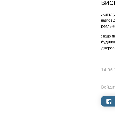
ВИС
Життя у
відпові
реальні
Якщо пі
будинок
джерел
14.05.
Войдит