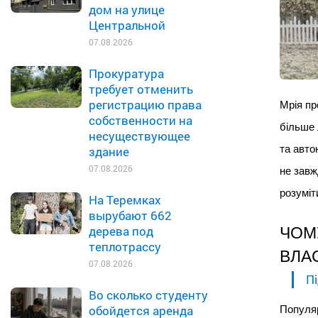
дом на улице
Центральной
07.08.2026
Прокуратура
требует отменить
регистрацию права
Мрія пр
собственности на
більше 
несуществующее
та авто
здание
07.08.2026
не завж
розуміт
На Теремках
вырубают 662
дерева под
ЧОМ
теплотрассу
ВЛА
07.08.2026
Пі
Во сколько студенту
обойдется аренда
Популяр