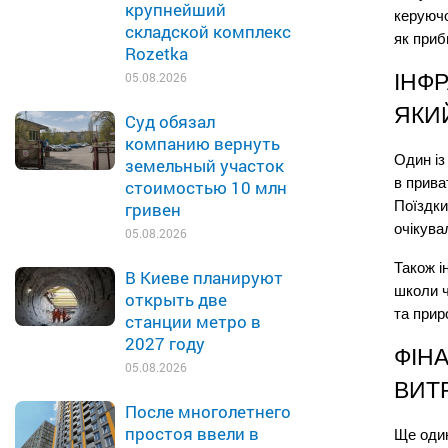
крупнейший
керуючо
складской комплекс
як приб
Rozetka
ІНФР
05.08.2026
ЯКИ
Суд обязал
компанию вернуть
Один із
земельный участок
в прива
стоимостью 10 млн
Поїздки
гривен
очікува
05.08.2026
Також і
В Киеве планируют
школи ч
открыть две
та прир
станции метро в
2027 году
ФІНА
05.08.2026
ВИТ
После многолетнего
простоя ввели в
Ще один