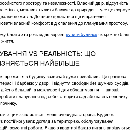
особистого простору та незалежності. Власний двір, відсутність 
 за стіною, можливість жити ближче до природи — усе це формує 
деального житла. До цього додається ще й прагнення 
ювати власний комфорт: від опалення до планування простору.
му багато хто розглядає варіант 
купити будинок
 як крок до більш
о життя.
УВАННЯ VS РЕАЛЬНІСТЬ: ЩО 
РІЗНЯЄТЬСЯ НАЙБІЛЬШЕ
я про життя в будинку зазвичай дуже привабливі. Це і ранкова 
терасі, і барбекю у дворі, і відчуття свободи без шумних сусідів. 
 дійсно більший, а можливості для облаштування — ширші. 
робити планування під себе, створити сад або навіть невелику 
дпочинку.
ом із цим з’являється і менш очевидна сторона. Будинок 
є постійної уваги: догляд за територією, обслуговування 
ацій, ремонтні роботи. Якщо в квартирі багато питань вирішуютьс