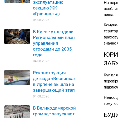
эксплуатацию
На перш
секцию ЖК
особлив
«Грюнвальд»
вища.
05.08.2026
Комунал
В Киеве утвердили
територ
Региональный план
врахову
управления
значно 
отходами до 2035
ЮРИД
года
04.08.2026
ЗАБ
Реконструкция
Купівля
детсада «Веснянка»
перевір
в Ирпене вышла на
підключ
завершающий этап
04.08.2026
Недооці
тому юр
В Великодимерской
громаде запускают
БУДИ