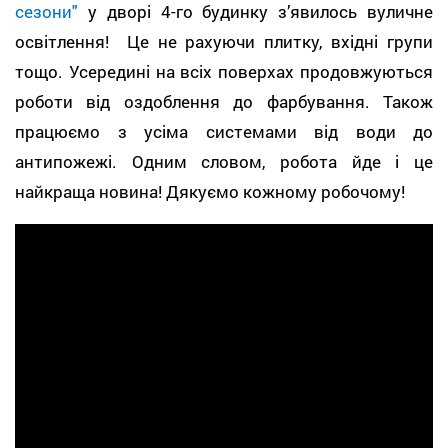
сезони"
у дворі 4-го будинку з’явилось вуличне
освітлення! Це не рахуючи плитку, вхідні групи
тощо. Усередині на всіх поверхах продовжуються
роботи від оздоблення до фарбування. Також
працюємо з усіма системами від води до
антипожежі. Одним словом, робота йде і це
найкраща новина! Дякуємо кожному робочому!