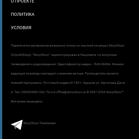
О ПРОЕКТЕ
ПОЛИТИКА
УСЛОВИЯ
Перепечатка материалов возможна только со ссылкой на ресурс StroyObzor
(СтройОбзор). "StroyObzor" зарегистрирован в Нацсовете по вопросам
телевидения и радиовещания. Идентификатор медиа – R40-06464. Мнение
редакции не всегда совпадает с мнением автора. Руководитель проекта
Алексей Карпушенко. Почтовый индекс 61165 г. Харьков ул. Шатилова Дача
4. Тел.+380505801342. Почта office@stroyobzor.ua © 2007-
2026 StroyObzor™.
Все права защищены.
StroyObzor Телеграмм