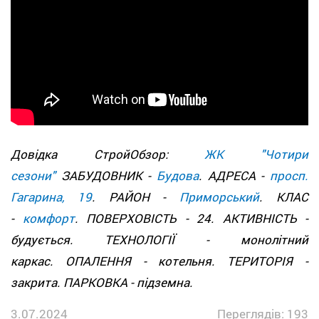
Довідка СтройОбзор:
ЖК "Чотири
сезони"
ЗАБУДОВНИК -
Будова
. АДРЕСА -
просп.
Гагарина, 19
. РАЙОН -
Приморський
. КЛАС
-
комфорт
. ПОВЕРХОВІСТЬ - 24. АКТИВНІСТЬ -
будується. ТЕХНОЛОГІЇ - монолітний
каркас. ОПАЛЕННЯ - котельня. ТЕРИТОРІЯ -
закрита. ПАРКОВКА - підземна.
3.07.2024
Переглядів: 193