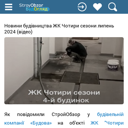
Перейти
к
основному
содержанию
Новини будівництва ЖК Чотири сезони липень
2024 (відео)
Як повідомили СтройОбзор у
будівельній
компанії «Будова»
на об'єкті
ЖК "Чотири