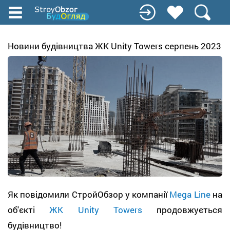
Перейти
к
основному
содержанию
Новини будівництва ЖК Unity Towers серпень 2023
Як повідомили СтройОбзор у компанії
Mega Line
на
об'єкті
ЖК Unity Towers
продовжується
будівництво!