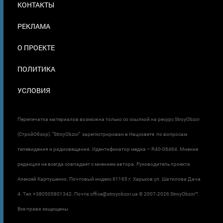
КОНТАКТЫ
В
ПОДВАЛЕ
РЕКЛАМА
О ПРОЕКТЕ
ПОЛИТИКА
УСЛОВИЯ
Перепечатка материалов возможна только со ссылкой на ресурс StroyObzor
(СтройОбзор). "StroyObzor" зарегистрирован в Нацсовете по вопросам
телевидения и радиовещания. Идентификатор медиа – R40-06464. Мнение
редакции не всегда совпадает с мнением автора. Руководитель проекта
Алексей Карпушенко. Почтовый индекс 61165 г. Харьков ул. Шатилова Дача
4. Тел.+380505801342. Почта office@stroyobzor.ua © 2007-
2026 StroyObzor™.
Все права защищены.