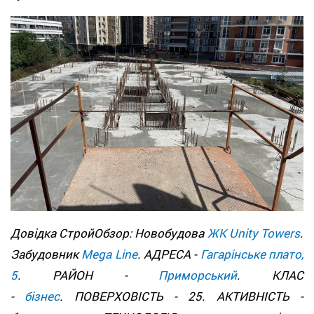
Довідка СтройОбзор: Новобудова
ЖК Unity Towers
.
Забудовник
Mega Line
. АДРЕСА -
Гагарінське плато,
5
. РАЙОН -
Приморський
. КЛАС
-
бізнес
. ПОВЕРХОВІСТЬ - 25. АКТИВНІСТЬ -