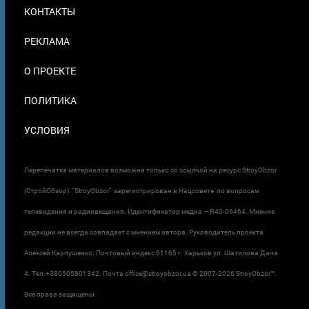
МЕНЮ
КОНТАКТЫ
В
ПОДВАЛЕ
РЕКЛАМА
О ПРОЕКТЕ
ПОЛИТИКА
УСЛОВИЯ
Перепечатка материалов возможна только со ссылкой на ресурс StroyObzor
(СтройОбзор). "StroyObzor" зарегистрирован в Нацсовете по вопросам
телевидения и радиовещания. Идентификатор медиа – R40-06464. Мнение
редакции не всегда совпадает с мнением автора. Руководитель проекта
Алексей Карпушенко. Почтовый индекс 61165 г. Харьков ул. Шатилова Дача
4. Тел.+380505801342. Почта office@stroyobzor.ua © 2007-
2026 StroyObzor™.
Все права защищены.