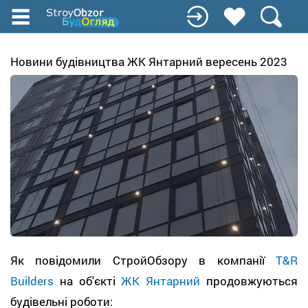
Перейти
до
основного
вмісту
Новини будівництва ЖК Янтарний вересень 2023
Як повідомили СтройОбзору в компанії
T&R
Builders
на об'єкті
ЖК Янтарний
продовжуються
будівельні роботи: