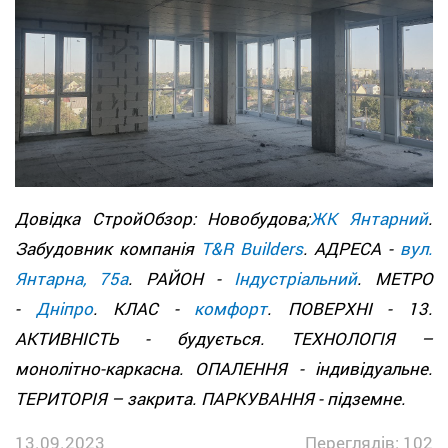
Довідка СтройОбзор: Новобудова;
ЖК Янтарний
.
Забудовник компанія
T&R Builders
. АДРЕСА -
вул.
Янтарна, 75а
. РАЙОН -
Індустріальний
. МЕТРО
-
Дніпро
. КЛАС -
комфорт
. ПОВЕРХНІ - 13.
АКТИВНІСТЬ - будується. ТЕХНОЛОГІЯ –
монолітно-каркасна. ОПАЛЕННЯ - індивідуальне.
ТЕРИТОРІЯ – закрита. ПАРКУВАННЯ - підземне.
13.09.2023
Переглядів: 102