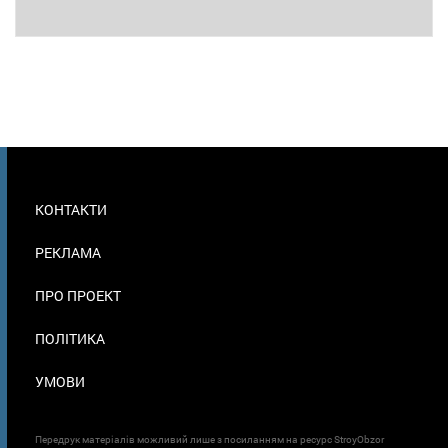
МЕНЮ
КОНТАКТИ
В
ПОДВАЛЕ
РЕКЛАМА
ПРО ПРОЕКТ
ПОЛІТИКА
УМОВИ
Передрук матеріалів можливий лише з посиланням на ресурс StroyObzor