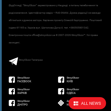
(БудОгляд). "StroyObzor" зареєстровано у Нацраді з питань телебачення та
радіомовлення. Ідентифікатор медіа – R40-06464. Думка редакції не завжди
збігається з думкою автора. Керівник проєкту Олексій Карпушенко. Поштовий
індекс 61165 м. Харків вул. Шатилова Дача 4. тел. +380505801342.
Електронна пошта office@stroyobzor.ua © 2007-
2026 StroyObzor™. Усі права
захищені.
StroyObzor Телеграм
StroyObzor
StroyObzor
FACEBOOK
КИЇВ
StroyObzor
StroyObzor
ХАРКІВ
ОДЕСА
StroyObzor
developed by
ALL NEWS
ДНІПРО
NETSOFTWARE