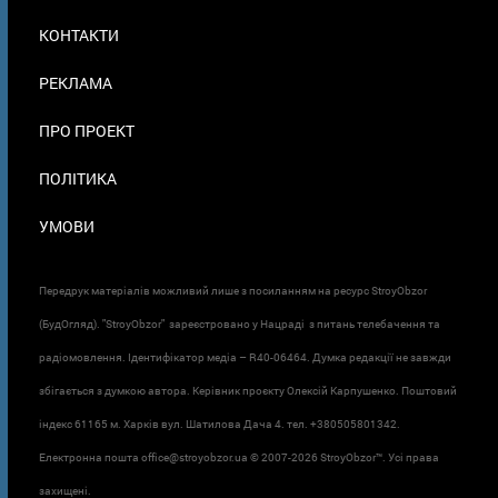
МЕНЮ
КОНТАКТИ
В
ПОДВАЛЕ
РЕКЛАМА
ПРО ПРОЕКТ
ПОЛІТИКА
УМОВИ
Передрук матеріалів можливий лише з посиланням на ресурс StroyObzor
(БудОгляд). "StroyObzor" зареєстровано у Нацраді з питань телебачення та
радіомовлення. Ідентифікатор медіа – R40-06464. Думка редакції не завжди
збігається з думкою автора. Керівник проєкту Олексій Карпушенко. Поштовий
індекс 61165 м. Харків вул. Шатилова Дача 4. тел. +380505801342.
Електронна пошта office@stroyobzor.ua © 2007-
2026 StroyObzor™. Усі права
захищені.