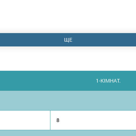
ЩЕ
1-КІМНАТ.
8