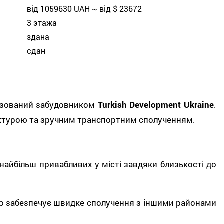
від 1059630 UAH ~ від $ 23672
3 этажа
здана
сдан
лізований забудовником
Turkish Development Ukraine
.
уктурою та зручним транспортним сполученням.
 найбільш привабливих у місті завдяки близькості до
що забезпечує швидке сполучення з іншими районами