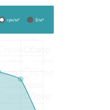
грн/м²
$/м²