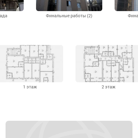
сада
Финальные работы (2)
Фина
1 этаж
2 этаж