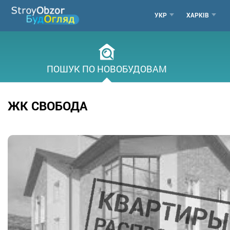
Перейти
МЕНЮ
УКР
ХАРКІВ
до
основного
ГОРОДО
вмісту
ПОШУК ПО НОВОБУДОВАМ
ЖК СВОБОДА