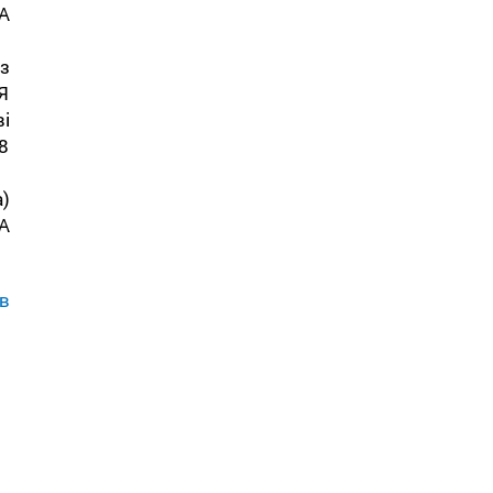
А
з
Я
і
8
)
А
в