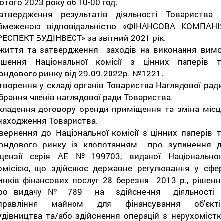
ютого 2023 року об 10-00 год.
атвердження результатів діяльності Товариства 
бмеженою відповідальністю «ФІНАНСОВА КОМПАНІ
РЕСПЕКТ БУДІНВЕСТ» за звітний 2021 рік.
життя та затвердження заходів на виконання вимо
ішення Національної комісії з цінних паперів т
ондового ринку від 29.09.2022р. №1221.
творення у складі органів Товариства Наглядової ради
брання членів наглядової ради Товариства.
кладення договору оренди приміщення та зміна місц
находження Товариства.
вернення до Національної комісії з цінних паперів т
ондового ринку із клопотанням про зупинення ді
іцензії серія АЕ №199703, виданої Національно
омісією, що здійснює державне регулювання у сфер
инків фінансових послуг 28 березня 2013 р., рішенн
ро видачу № 789 на здійснення діяльності 
правління майном для фінансування об'єкті
удівництва та/або здійснення операцій з нерухоміст