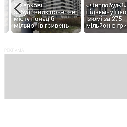
У Харкові
«Житлобуд-3»
забудовник поверне
підземну шко
ля
місту понад 6
Ізюмі за 275
мільйонів гривень
мільйонів гр