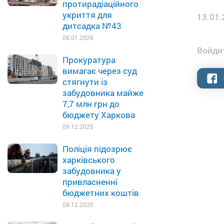
протирадіаційного
укриття для
13.01.
дитсадка №43
08.01.2026
Войдит
Прокуратура
вимагає через суд
стягнути із
забудовника майже
7,7 млн грн до
бюджету Харкова
09.12.2025
Поліція підозрює
харківського
забудовника у
привласненні
бюджетних коштів
08.12.2025