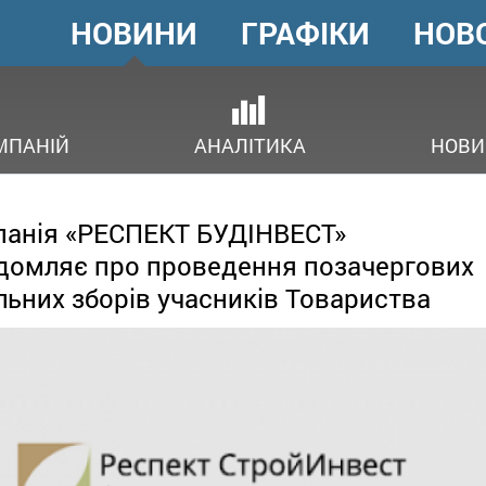
НОВИНИ
ГРАФІКИ
НОВ
ГОЛОВНЕ
МЕНЮ
В
МПАНІЙ
АНАЛІТИКА
НОВИ
анія «РЕСПЕКТ БУДІНВЕСТ»
домляє про проведення позачергових
льних зборів учасників Товариства