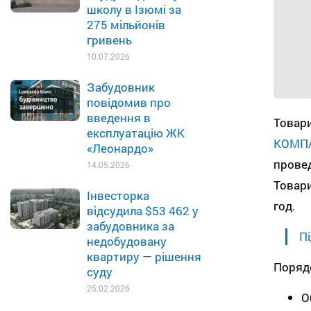
школу в Ізюмі за
275 мільйонів
гривень
10.07.2026
Забудовник
повідомив про
введення в
Товар
експлуатацію ЖК
КОМП
«Леонардо»
прове
14.05.2026
Товари
Інвесторка
год.
відсудила $53 462 у
забудовника за
Пі
недобудовану
квартиру — рішення
Порядо
суду
25.02.2026
О