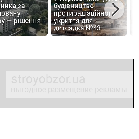
ника за
будівництво
с
довану
протирадіаційного
з
ру — рішення
укриття для
7
дитсадка №43
б