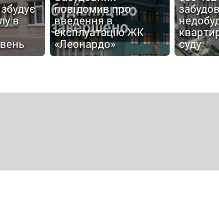
 збудує
повідомив про
забудов
лу в
введення в
недобу
експлуатацію ЖК
кварти
ивень
«Леонардо»
суду