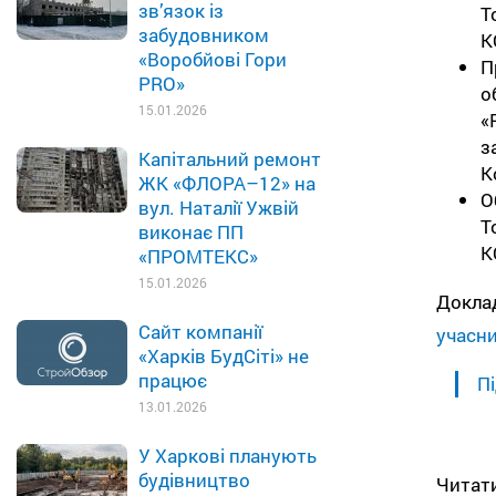
зв’язок із
Т
забудовником
К
«Воробйові Гори
П
PRO»
о
15.01.2026
«
з
Капітальний ремонт
К
ЖК «ФЛОРА–12» на
О
вул. Наталії Ужвій
Т
виконає ПП
К
«ПРОМТЕКС»
15.01.2026
Докла
Сайт компанії
учасни
«Харків БудСіті» не
працює
Пі
13.01.2026
У Харкові планують
будівництво
Читат