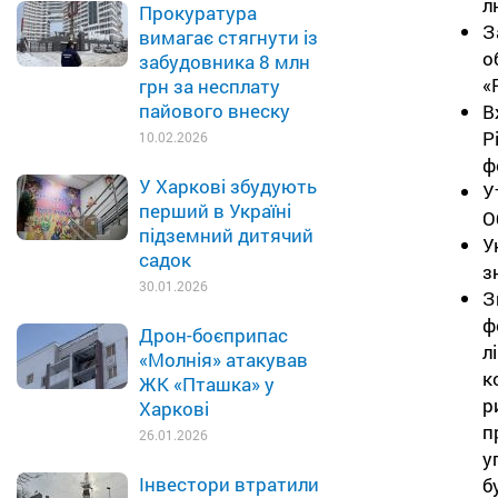
л
Прокуратура
З
вимагає стягнути із
о
забудовника 8 млн
«
грн за несплату
пайового внеску
В
Р
10.02.2026
ф
У Харкові збудують
У
перший в Україні
О
підземний дитячий
У
садок
з
30.01.2026
З
ф
Дрон-боєприпас
л
«Молнія» атакував
к
ЖК «Пташка» у
р
Харкові
п
26.01.2026
у
Інвестори втратили
б