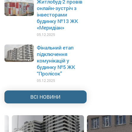
Житлобуд-2 провів
онлайн-зустріч з
інвесторами
будинку №13 ЖК
«Меридіан»
05.12.2025
Фінальний етап
підключення
комунікацій у
будинку №5 ЖК
“Пролісок”
05.12.2025
ВСІ НОВИНИ