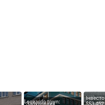
Інвесто
Забудовник
$53 462