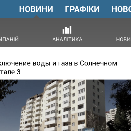
НОВИНИ
ГРАФІКИ
НОВ
ГОЛОВНЕ
МЕНЮ
В
МПАНІЙ
АНАЛІТИКА
НОВИ
лючение воды и газа в Солнечном
тале 3