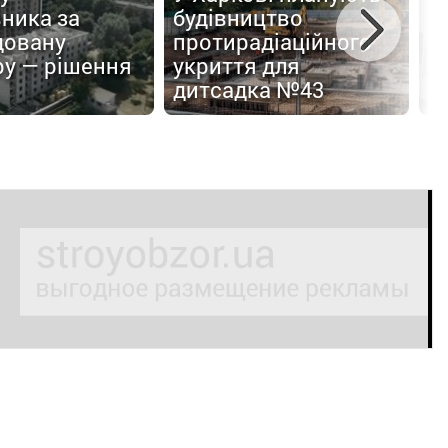
ника за
будівництво
с
довану
протирадіаційного
з
ру — рішення
укриття для
7
дитсадка №43
б