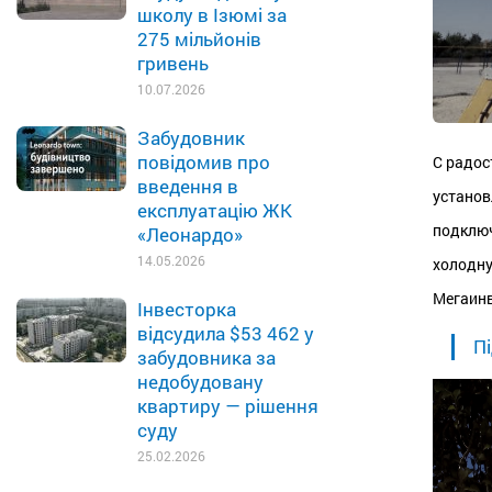
школу в Ізюмі за
275 мільйонів
гривень
10.07.2026
Забудовник
повідомив про
С радос
введення в
установ
експлуатацію ЖК
подключ
«Леонардо»
14.05.2026
холодну
Мегаинв
Інвесторка
відсудила $53 462 у
Пі
забудовника за
недобудовану
квартиру — рішення
суду
25.02.2026