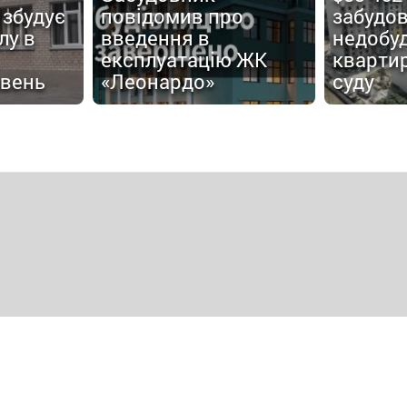
 збудує
повідомив про
забудов
лу в
введення в
недобу
експлуатацію ЖК
кварти
ивень
«Леонардо»
суду