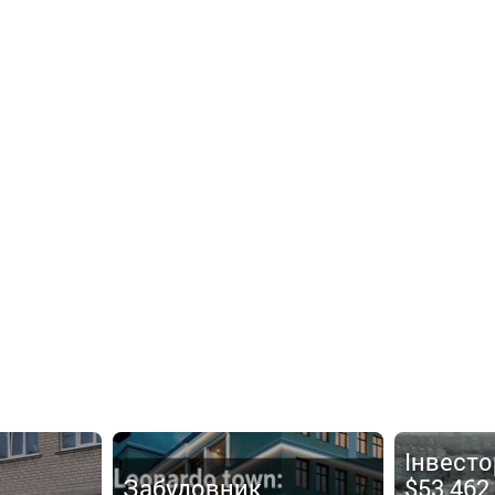
Інвесто
Забудовник
$53 462