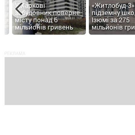
У Харкові
«Житлобуд-3»
забудовник поверне
підземну шко
ля
місту понад 6
Ізюмі за 275
мільйонів гривень
мільйонів гр