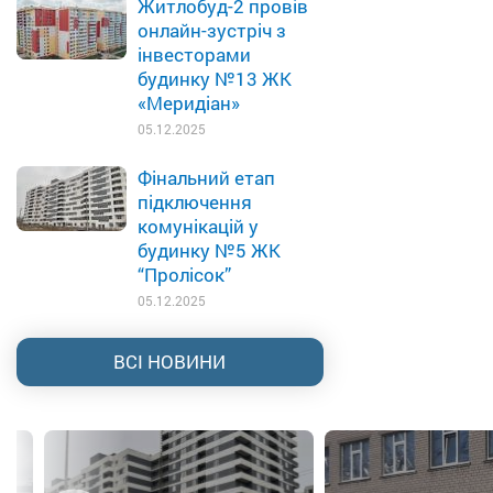
Житлобуд-2 провів
онлайн-зустріч з
інвесторами
будинку №13 ЖК
«Меридіан»
05.12.2025
Фінальний етап
підключення
комунікацій у
будинку №5 ЖК
“Пролісок”
05.12.2025
ВСІ НОВИНИ