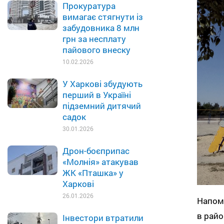
Прокуратура
вимагає стягнути із
забудовника 8 млн
грн за несплату
пайового внеску
10.02.2026
У Харкові збудують
перший в Україні
підземний дитячий
садок
30.01.2026
Дрон-боєприпас
«Молнія» атакував
ЖК «Пташка» у
Харкові
26.01.2026
Напоми
в райо
Інвестори втратили