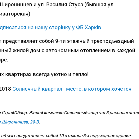
. Широнинцев и ул. Василия Стуса (бывшая ул.
изаторская).
дписатися на нашу сторінку у ФБ Харків
т представляет собой 9-ти этажный трехподъездный
чный жилой дом с автономным отоплением в каждой
ре.
х квартирах всегда уютно и тепло!
2018
Солнечный квартал - место, в котором хочется
 СтройОбзор. Жилой комплекс
Солнечный квартал-3
располагаетс
в.Широнинцев, 29-В
.
объект представляет собой 10 этажное 3-х подъездное здание.