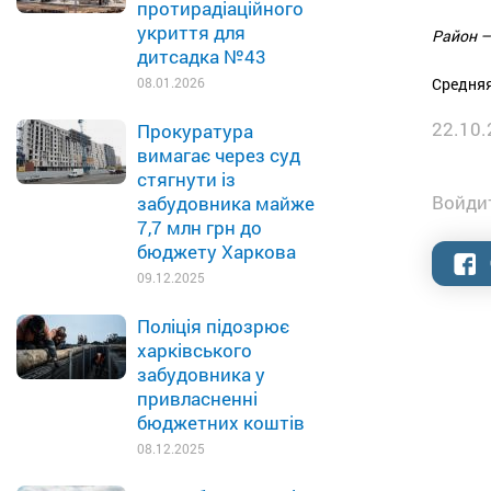
протирадіаційного
укриття для
Район –
дитсадка №43
Средняя
08.01.2026
22.10.
Прокуратура
вимагає через суд
стягнути із
Войдит
забудовника майже
7,7 млн грн до
бюджету Харкова
09.12.2025
Поліція підозрює
харківського
забудовника у
привласненні
бюджетних коштів
08.12.2025