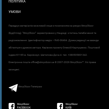
ПОЛІТИКА
УМОВИ
Передрук матеріалів можливий лише з посиланням на ресурс StroyObzor
(БудОгляд). "StroyObzor" зареєстровано у Нацраді з питань телебачення та
радіомовлення. Ідентифікатор медіа – R40-06464. Думка редакції не завжди
збігається з думкою автора. Керівник проєкту Олексій Карпушенко. Поштовий
індекс 61165 м. Харків вул. Шатилова Дача 4. тел. +380505801342.
Електронна пошта office@stroyobzor.ua © 2007-
2026 StroyObzor™. Усі права
захищені.
StroyObzor Телеграм
StroyObzor
StroyObzor
FACEBOOK
КИЇВ