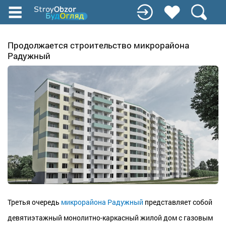
Перейти
до
основного
вмісту
Продолжается строительство микрорайона
Радужный
Третья очередь
микрорайона Радужный
представляет собой
девятиэтажный монолитно-каркасный жилой дом с газовым