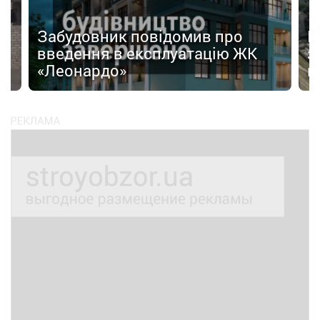
Забудовник повідомив про
І
введення в експлуатацію ЖК
з
«Леонардо»
к