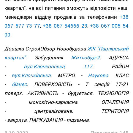
квартал”, на всі питання зможуть відповісти наші
менеджери відділу продажів за телефонами
+38
067 577 73 77
,
+38 067 54666 23
,
+38 067 005 54
00
.
Довідка СтройОбзор Новобудова
ЖК “Павлівський
квартал”
. Забудовник
Житлобуд-2
. АДРЕСА
-
вул.Клочковська, 117
. РАЙОН
-
вул.Клочківська
. МЕТРО -
Наукова
. КЛАС
-
бізнес
. ПОВЕРХОВІСТЬ - 7 секцій 17-21
поверх. АКТИВНІСТЬ - будується. ТЕХНОЛОГІЯ
- монолітно-каркасна. ОПАЛЕННЯ
- централізоване. ТЕРИТОРІЯ
- закрита. ПАРКУВАННЯ - підземна.
8.10.2022
Переглядів: 145