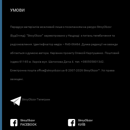
УМОВИ
Передрук матеріалів можливий лише з посиланням на ресурс StroyObzor
(БудОгляд). "StroyObzor" зареєстровано у Нацраді з питань телебачення та
радіомовлення. Ідентифікатор медіа – R40-06464. Думка редакції не завжди
збігається з думкою автора. Керівник проєкту Олексій Карпушенко. Поштовий
індекс 61165 м. Харків вул. Шатилова Дача 4. тел. +380505801342.
Електронна пошта office@stroyobzor.ua © 2007-
2026 StroyObzor™. Усі права
захищені.
StroyObzor Телеграм
StroyObzor
StroyObzor
FACEBOOK
КИЇВ