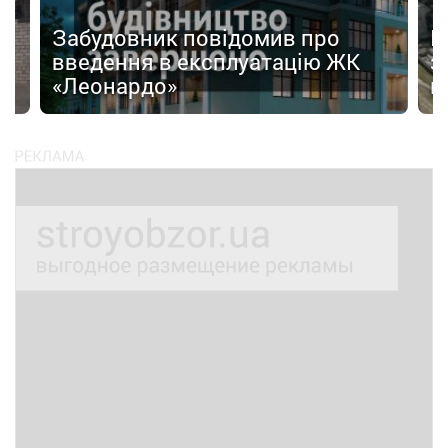
Забудовник повідомив про
І
введення в експлуатацію ЖК
з
«Леонардо»
к