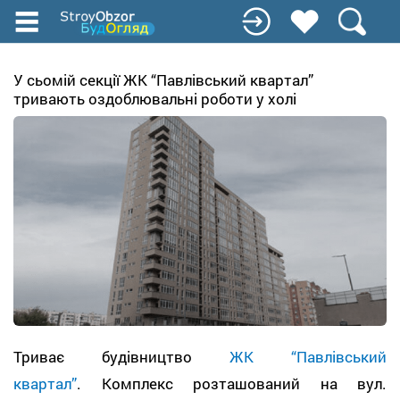
Перейти
до
основного
вмісту
У сьомій секції ЖК “Павлівський квартал”
тривають оздоблювальні роботи у холі
Триває будівництво
ЖК “Павлівський
квартал”
. Комплекс розташований на вул.