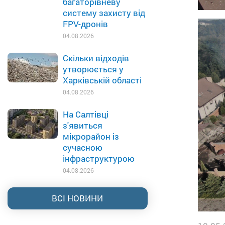
багаторівневу
систему захисту від
FPV-дронів
04.08.2026
Скільки відходів
утворюється у
Харківській області
04.08.2026
На Салтівці
з'явиться
мікрорайон із
сучасною
інфраструктурою
04.08.2026
ВСІ НОВИНИ