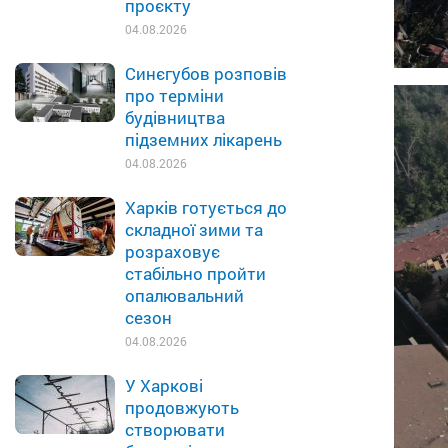
проєкту
04.08.2026
Синєгубов розповів
про терміни
будівництва
підземних лікарень
04.08.2026
Харків готується до
складної зими та
розраховує
стабільно пройти
опалювальний
сезон
04.08.2026
У Харкові
продовжують
створювати