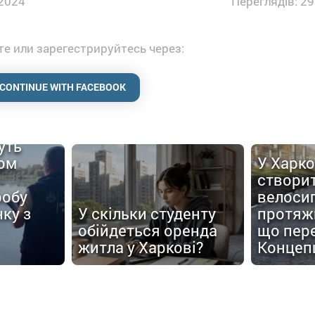
2024
Переглядів: 29
е или зарегестрируйтесь через:
CONTINUE WITH FACEBOOK
уть
ом
У Харко
створи
робу
велоси
ку з
У скільки студенту
протяжн
обійдеться оренда
що пер
житла у Харкові?
Концеп