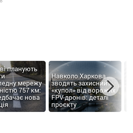
8
ві планують
ти
Навколо Харкова
педну мережу
зводять захисний
С
істю 757 км:
«купол» від ворожих
п
едбачає нова
FPV-дронів: деталі
б
ція
проєкту
п