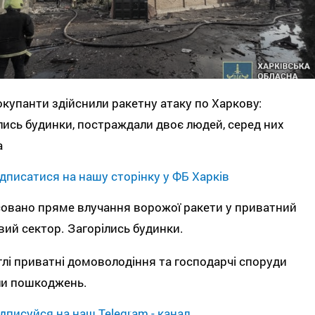
окупанти здійснили ракетну атаку по Харкову:
лись будинки, постраждали двоє людей, серед них
а
дписатися на нашу сторінку у ФБ Харків
овано пряме влучання ворожої ракети у приватний
ий сектор. Загорілись будинки.
лі приватні домоволодіння та господарчі споруди
ли пошкоджень.
дписуйся на наш Telegram - канал