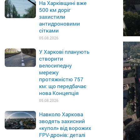
На Харківщині вже
500 км доріг
захистили
антидроновими
сітками
05.08.2026
У Харкові планують
створити
велосипедну
мережу
протяжністю 757
км: що передбачає
нова Концепція
05.08.2026
Навколо Харкова
зводять захисний
«купол» від ворожих
FPV-дронів: деталі