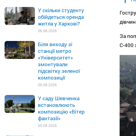
У скільки студенту
Гостру
обійдеться оренда
дівчин
житла у Харкові?
06.08.2026
За поп
Біля виходу зі
С-400 
станції метро
«Університет»
змонтували
підсвітку зеленої
композиції
06.08.2026
У саду Шевченка
встановлюють
композицію «Вітер
фантазії»
05.08.2026