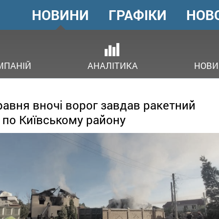
НОВИНИ
ГРАФІКИ
НОВ
ГОЛОВНЕ
МЕНЮ
В
МПАНІЙ
АНАЛІТИКА
НОВИ
равня вночі ворог завдав ракетний
 по Київському району