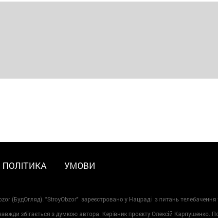
ПОЛІТИКА
УМОВИ
zor (БудОгляд). "StroyObzor" зареєстровано у Нацраді з питань телебачення 
 завжди збігається з думкою автора. Керівник проєкту Олексій Карпушенко. 