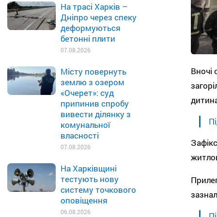
На трасі Харків –
Дніпро через спеку
деформуються
бетонні плити
07.08.2026
Вночі 
Місту повернуть
землю з озером
загорі
«Очерет»: суд
дитин
припинив спробу
вивести ділянку з
Пі
комунальної
власності
Зафікс
07.08.2026
житлов
На Харківщині
тестують нову
Прилег
систему точкового
зазна
оповіщення
06.08.2026
Пі