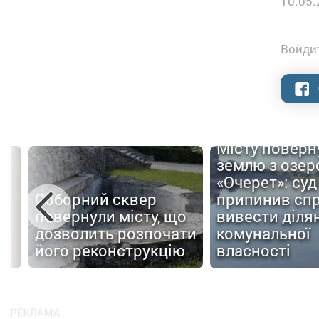
10.05.
Войдит
Місту поверн
землю з озер
«Очерет»: суд
Соборний сквер
припинив сп
повернули місту, що
вивести ділян
дозволить розпочати
комунальної
ів
його реконструкцію
власності