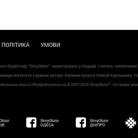
ПОЛІТИКА
УМОВИ
zor (БудОгляд). "StroyObzor" зареєстровано у Нацраді з питань телебачення 
 завжди збігається з думкою автора. Керівник проєкту Олексій Карпушенко. 
лектронна пошта office@stroyobzor.ua © 2007-
2026 StroyObzor™. Усі права зах
Obzor
StroyObzor
StroyObzor
ІВ
ОДЕСА
ДНІПРО