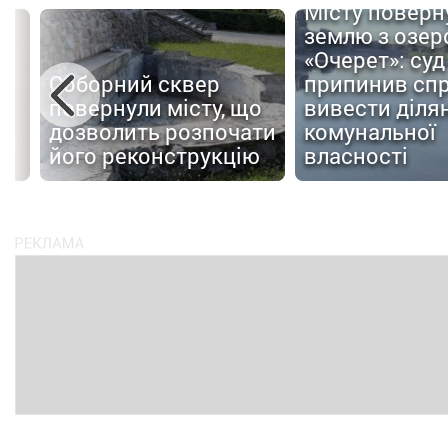
Місту поверн
землю з озер
«Очерет»: суд
Соборний сквер
припинив сп
повернули місту, що
вивести ділян
дозволить розпочати
комунальної
ів
його реконструкцію
власності