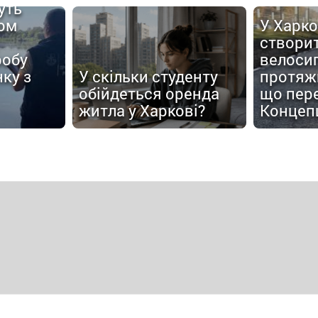
уть
ом
У Харко
створи
робу
велоси
ку з
У скільки студенту
протяжн
обійдеться оренда
що пер
житла у Харкові?
Концеп