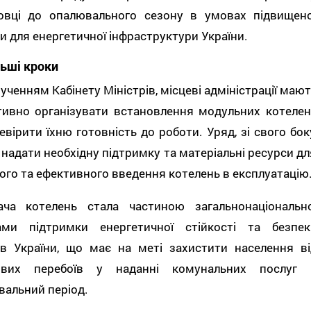
товці до опалювального сезону в умовах підвищено
и для енергетичної інфраструктури України.
ьші кроки
ученням Кабінету Міністрів, місцеві адміністрації маю
тивно організувати встановлення модульних котелен
евірити їхню готовність до роботи. Уряд, зі свого бок
 надати необхідну підтримку та матеріальні ресурси дл
го та ефективного введення котелень в експлуатацію
ача котелень стала частиною загальнонаціонально
ами підтримки енергетичної стійкості та безпек
нів України, що має на меті захистити населення ві
вих перебоїв у наданні комунальних послуг 
альний період.