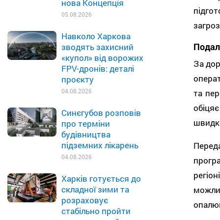
нова Концепція
підго
05.08.2026
загроз
Навколо Харкова
Подал
зводять захисний
«купол» від ворожих
За дор
FPV-дронів: деталі
опера
проєкту
04.08.2026
та пер
обіцяє
Синєгубов розповів
швидко
про терміни
будівництва
підземних лікарень
Перед
04.08.2026
прогр
регіо
Харків готується до
складної зими та
можли
розраховує
опалюв
стабільно пройти