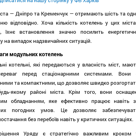
дписатися на нашу сторінку у ФБ Харків
іста — Дніпро та Кременчук — отримають шість та одн
ню відповідно. Хоча кількість котелень у цих міста
, їхнє встановлення значно посилить енергетичн
у на випадок надзвичайних ситуацій.
аги модульних котелень
ні котельні, які передаються у власність міст, мают
ереваг перед стаціонарними системами. Вони 
ьними та компактними, що дозволяє швидко розгортат
будь-якому районі міста. Крім того, вони оснащен
ним обладнанням, яке ефективно працює навіть з
них погодних умов. Це дозволяє забезпечуват
остачання без перебоїв навіть у критичних ситуаціях.
рішення Уряду є стратегічно важливим кроком 