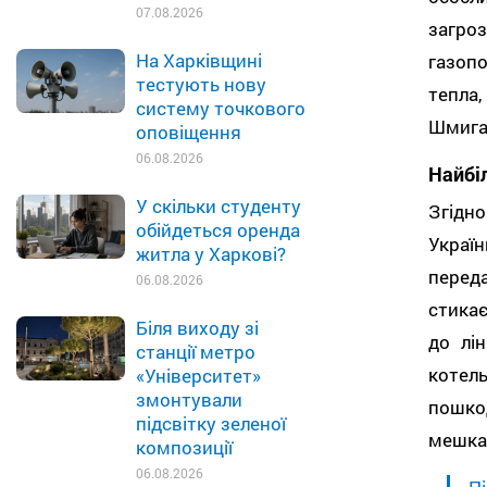
07.08.2026
загро
На Харківщині
газоп
тестують нову
тепла,
систему точкового
Шмига
оповіщення
06.08.2026
Найбі
У скільки студенту
Згідн
обійдеться оренда
Украї
житла у Харкові?
перед
06.08.2026
стикає
Біля виходу зі
до лін
станції метро
котел
«Університет»
змонтували
пошко
підсвітку зеленої
мешка
композиції
06.08.2026