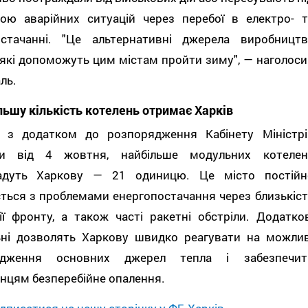
зою аварійних ситуацій через перебої в електро- т
остачанні. "Це альтернативні джерела виробництв
 які допоможуть цим містам пройти зиму", — наголоси
ль.
льшу кількість котелень отримає Харків
о з додатком до розпорядження Кабінету Міністрі
ни від 4 жовтня, найбільше модульних котелен
адуть Харкову — 21 одиницю. Це місто постійн
ться з проблемами енергопостачання через близькіст
ії фронту, а також часті ракетні обстріли. Додатков
ьні дозволять Харкову швидко реагувати на можлив
дження основних джерел тепла і забезпечит
нцям безперебійне опалення.