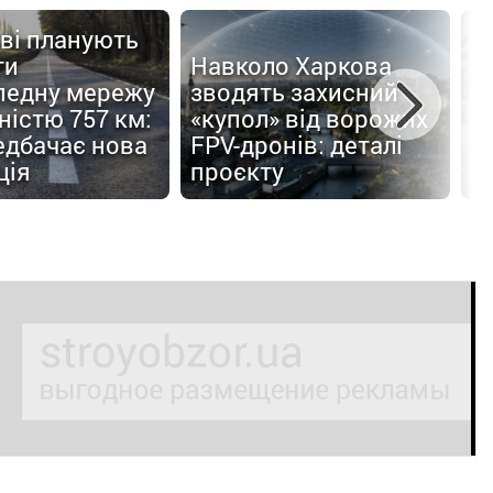
ві планують
ти
Навколо Харкова
педну мережу
зводять захисний
С
істю 757 км:
«купол» від ворожих
п
едбачає нова
FPV-дронів: деталі
б
ція
проєкту
п