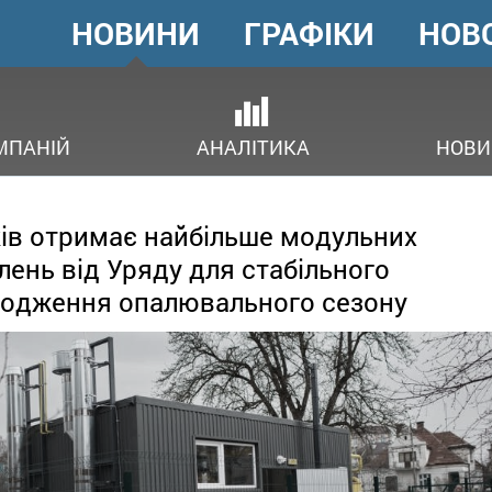
НОВИНИ
ГРАФІКИ
НОВ
ГОЛОВНЕ
МЕНЮ
В
МПАНІЙ
АНАЛІТИКА
НОВИ
ів отримає найбільше модульних
лень від Уряду для стабільного
одження опалювального сезону