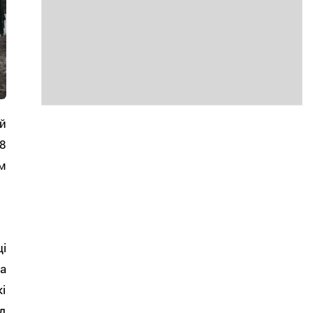
й
8
м
і
а
і
д