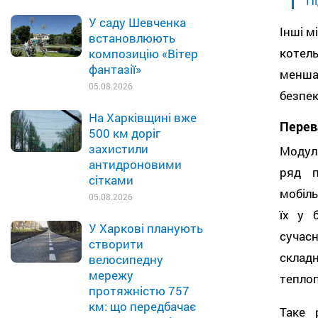
Пі
У саду Шевченка
Інші м
встановлюють
котель
композицію «Вітер
фантазії»
менша
05.08.2026
безпек
На Харківщині вже
Перев
500 км доріг
захистили
Модуль
антидроновими
ряд п
сітками
мобіл
05.08.2026
їх у 
У Харкові планують
сучас
створити
склад
велосипедну
мережу
теплоп
протяжністю 757
км: що передбачає
Таке 