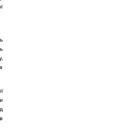
ї
ть
ь
у,
я
.
ї
и
д
в