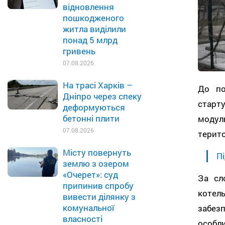
відновлення
пошкодженого
житла виділили
понад 5 млрд
гривень
07.08.2026
На трасі Харків –
До по
Дніпро через спеку
старт
деформуються
бетонні плити
модул
07.08.2026
терито
Місту повернуть
Пі
землю з озером
«Очерет»: суд
За сл
припинив спробу
котел
вивести ділянку з
комунальної
забез
власності
особли