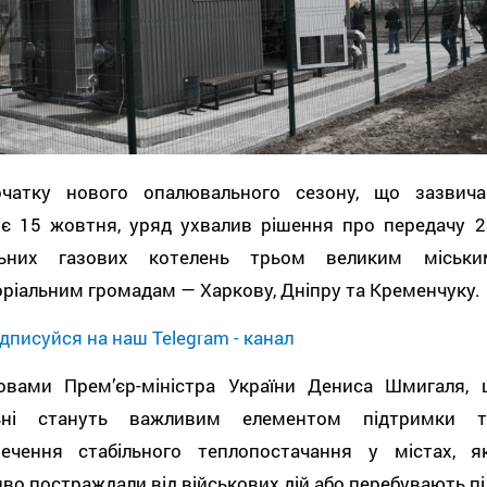
чатку нового опалювального сезону, що зазвича
ує 15 жовтня, уряд ухвалив рішення про передачу 2
ьних газових котелень трьом великим міськи
ріальним громадам — Харкову, Дніпру та Кременчуку.
дписуйся на наш Telegram - канал
овами Прем’єр-міністра України Дениса Шмигаля, ц
ьні стануть важливим елементом підтримки т
печення стабільного теплопостачання у містах, як
во постраждали від військових дій або перебувають пі