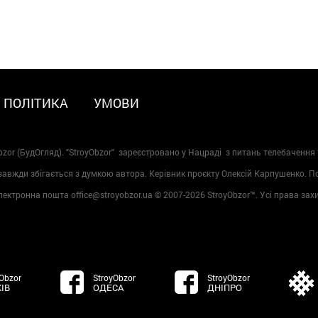
ПОЛІТИКА
УМОВИ
zor (БудОгляд). "StroyObzor" зареєстровано у Нацраді з питань телебачення 
 завжди збігається з думкою автора. Керівник проєкту Олексій Карпушенко. 
лектронна пошта office@stroyobzor.ua © 2007-
2026 StroyObzor™. Усі права зах
Obzor
StroyObzor
StroyObzor
ІВ
ОДЕСА
ДНІПРО