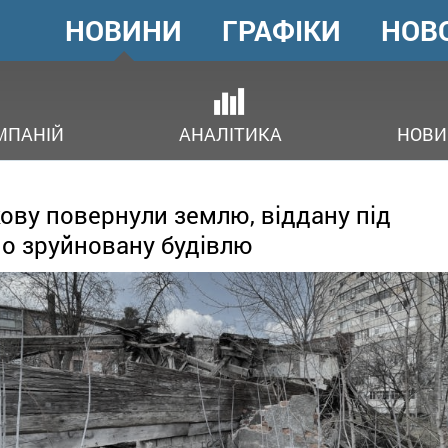
НОВИНИ
ГРАФІКИ
НОВ
ГОЛОВНЕ
МЕНЮ
В
МПАНІЙ
АНАЛІТИКА
НОВИ
ову повернули землю, віддану під
о зруйновану будівлю