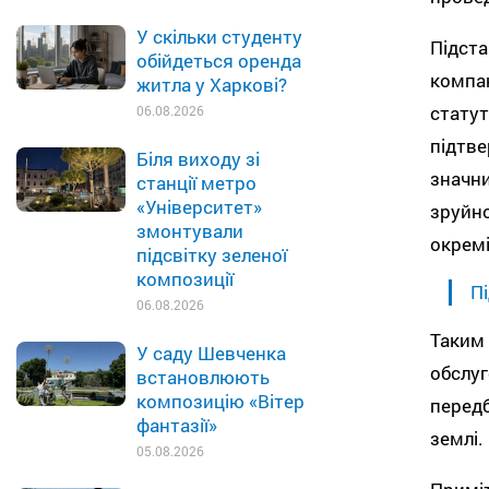
У скільки студенту
Підста
обійдеться оренда
компан
житла у Харкові?
статут
06.08.2026
підтве
Біля виходу зі
значни
станції метро
«Університет»
зруйно
змонтували
окремі
підсвітку зеленої
композиції
Пі
06.08.2026
Таким 
У саду Шевченка
обслуг
встановлюють
композицію «Вітер
передб
фантазії»
землі.
05.08.2026