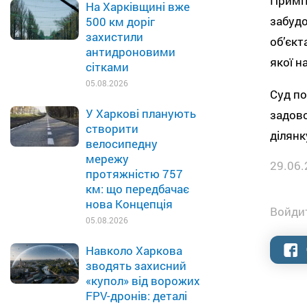
Приміт
На Харківщині вже
забудо
500 км доріг
захистили
об’єкт
антидроновими
якої н
сітками
05.08.2026
Суд по
У Харкові планують
задово
створити
ділянк
велосипедну
мережу
29.06.
протяжністю 757
км: що передбачає
нова Концепція
Войдит
05.08.2026
Навколо Харкова
зводять захисний
«купол» від ворожих
FPV-дронів: деталі