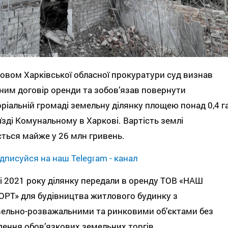
овом Харківської обласної прокуратури суд визнав
ним договір оренди та зобов’язав повернути
ріальній громаді земельну ділянку площею понад 0,4 г
їзді Комунальному в Харкові. Вартість землі
ться майже у 26 млн гривень.
дписуйся на наш Telegram - канал
і 2021 року ділянку передали в оренду ТОВ «НАШ
РТ» для будівництва житлового будинку з
вельно-розважальними та ринковими об’єктами без
ення обов’язкових земельних торгів.