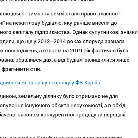
вою для отримання землі стало право власності
ії на нежитлову будівлю, яку раніше внесли до
ного капіталу підприємства. Однак супутникові знімки
рдили, що ще у 2012–2014 роках споруда зазнала
х пошкоджень, а станом на 2019 рік фактично була
вана: обвалився дах, а від будівлі залишилися лише
 фрагменти стін.
дписатися на нашу сторінку у ФБ Харків
чином, земельну ділянку було отримано не для
овування існуючого об’єкта нерухомості, а в обхід
аченої законом конкурентної процедури передачі