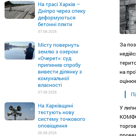
На трасі Харків –
Дніпро через спеку
деформуються
бетонні плити
07.08.2026
За поз
Місту повернуть
землю з озером
недійс
«Очерет»: суд
терито
припинив спробу
вивести ділянку з
на про
комунальної
оцінює
власності
07.08.2026
Пі
На Харківщині
У липн
тестують нову
КОМФО
систему точкового
оповіщення
торго
06.08.2026
провед