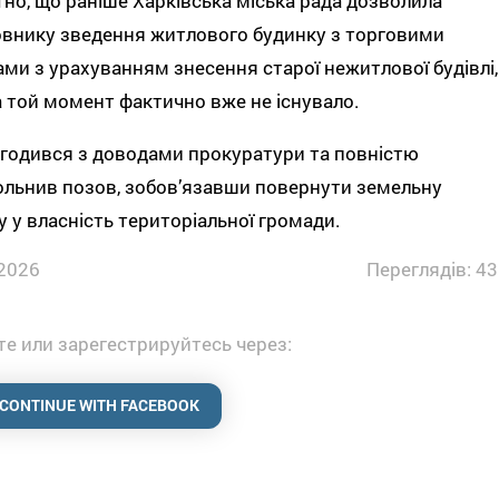
но, що раніше Харківська міська рада дозволила
внику зведення житлового будинку з торговими
ами з урахуванням знесення старої нежитлової будівлі,
а той момент фактично вже не існувало.
годився з доводами прокуратури та повністю
льнив позов, зобов’язавши повернути земельну
у у власність територіальної громади.
2026
Переглядів: 43
е или зарегестрируйтесь через:
CONTINUE WITH FACEBOOK