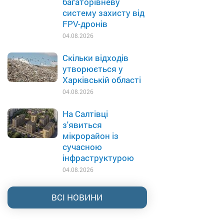
багаторівневу
систему захисту від
FPV-дронів
04.08.2026
Скільки відходів
утворюється у
Харківській області
04.08.2026
На Салтівці
з'явиться
мікрорайон із
сучасною
інфраструктурою
04.08.2026
ВСІ НОВИНИ