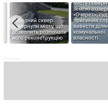
Місту поверн
землю з озер
«Очерет»: суд
Соборний сквер
припинив сп
повернули місту, що
вивести ділян
дозволить розпочати
комунальної
ів
його реконструкцію
власності