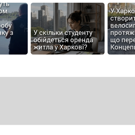
уть
ом
У Харко
створи
робу
велоси
ку з
У скільки студенту
протяжн
обійдеться оренда
що пер
житла у Харкові?
Концеп