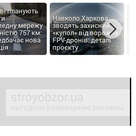
ві планують
ти
Навколо Харкова
педну мережу
зводять захисний
С
істю 757 км:
«купол» від ворожих
п
едбачає нова
FPV-дронів: деталі
б
ція
проєкту
п