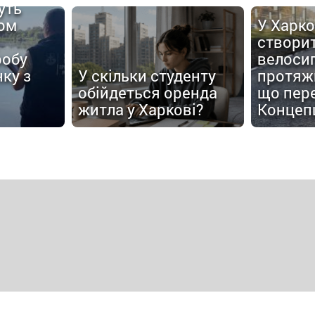
уть
ом
У Харко
створи
робу
велоси
ку з
У скільки студенту
протяжн
обійдеться оренда
що пер
житла у Харкові?
Концеп