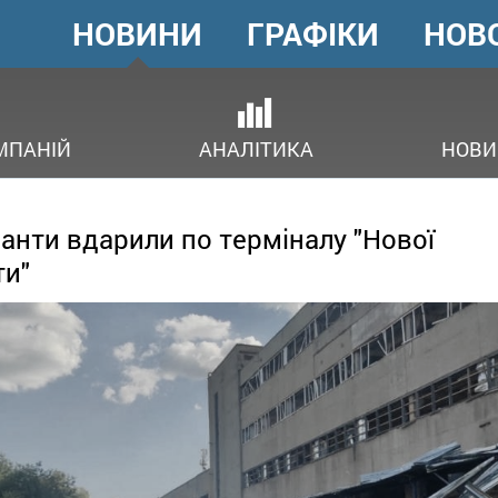
НОВИНИ
ГРАФІКИ
НОВ
ГОЛОВНЕ
МЕНЮ
В
МПАНІЙ
АНАЛІТИКА
НОВИ
анти вдарили по терміналу "Нової
и"