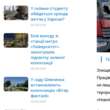
У скільки студенту
обійдеться оренда
житла у Харкові?
06.08.2026
Біля виходу зі
станції метро
«Університет»
змонтували
підсвітку зеленої
Пі
композиції
06.08.2026
Знищен
Праців
У саду Шевченка
встановлюють
не лиш
композицію «Вітер
терори
фантазії»
«Ново
05.08.2026