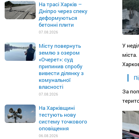
На трасі Харків –
Дніпро через спеку
деформуються
бетонні плити
07.08.2026
У неді
Місту повернуть
землю з озером
міста.
«Очерет»: суд
Харков
припинив спробу
вивести ділянку з
Пі
комунальної
власності
За поп
07.08.2026
терито
На Харківщині
тестують нову
систему точкового
оповіщення
06.08.2026