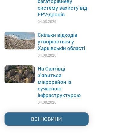
багаторівневу
систему захисту від
FPV-дронів
04.08.2026
Скільки відходів
утворюється у
Харківській області
04.08.2026
На Салтівці
з'явиться
мікрорайон із
сучасною
інфраструктурою
04.08.2026
ВСІ НОВИНИ