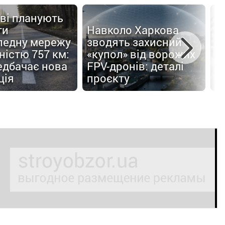
ві планують
ти
Навколо Харкова
педну мережу
зводять захисний
С
істю 757 км:
«купол» від ворожих
п
едбачає нова
FPV-дронів: деталі
б
ція
проєкту
п