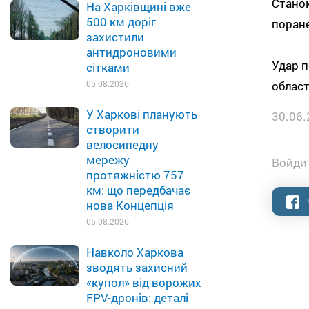
Станом
На Харківщині вже
500 км доріг
поран
захистили
антидроновими
Удар п
сітками
05.08.2026
област
У Харкові планують
30.06.
створити
велосипедну
мережу
Войдит
протяжністю 757
км: що передбачає
нова Концепція
05.08.2026
Навколо Харкова
зводять захисний
«купол» від ворожих
FPV-дронів: деталі