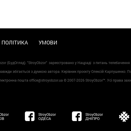
ПОЛІТИКА
УМОВИ
zor (БудОгляд). "StroyObzor" зареєстровано у Нацраді з питань телебачення 
 завжди збігається з думкою автора. Керівник проєкту Олексій Карпушенко. 
лектронна пошта office@stroyobzor.ua © 2007-
2026 StroyObzor™. Усі права зах
Obzor
StroyObzor
StroyObzor
ІВ
ОДЕСА
ДНІПРО