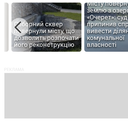
Місту поверн
землю з озер
«Очерет»: суд
Соборний сквер
припинив сп
повернули місту, що
вивести ділян
дозволить розпочати
комунальної
ів
його реконструкцію
власності