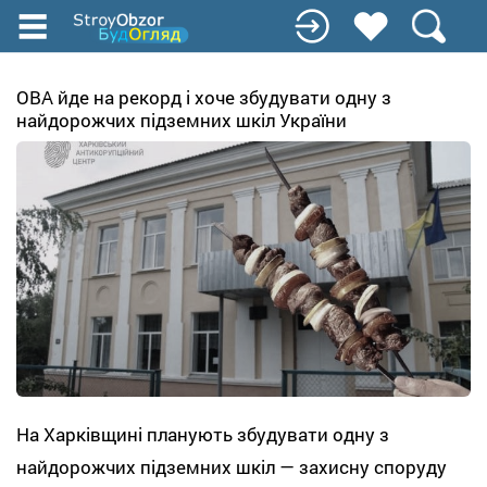
Перейти
до
основного
вмісту
ОВА йде на рекорд і хоче збудувати одну з
найдорожчих підземних шкіл України
На Харківщині планують збудувати одну з
найдорожчих підземних шкіл — захисну споруду