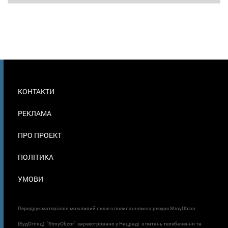
МЕНЮ
КОНТАКТИ
В
ПОДВАЛЕ
РЕКЛАМА
ПРО ПРОЕКТ
ПОЛІТИКА
УМОВИ
Передрук матеріалів можливий лише з посиланням на ресурс StroyObzor
(БудОгляд). "StroyObzor" зареєстровано у Нацраді з питань телебачення та