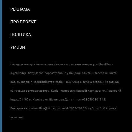
ПОДВАЛЕ
РЕКЛАМА
ПРО ПРОЕКТ
ПОЛІТИКА
УМОВИ
Передрук матеріалів можливий лише з посиланням на ресурс StroyObzor
(БудОгляд). "StroyObzor" зареєстровано у Нацраді з питань телебачення та
радіомовлення. Ідентифікатор медіа – R40-06464. Думка редакції не завжди
збігається з думкою автора. Керівник проєкту Олексій Карпушенко. Поштовий
індекс 61165 м. Харків вул. Шатилова Дача 4. тел. +380505801342.
Електронна пошта office@stroyobzor.ua © 2007-
2026 StroyObzor™. Усі права
захищені.