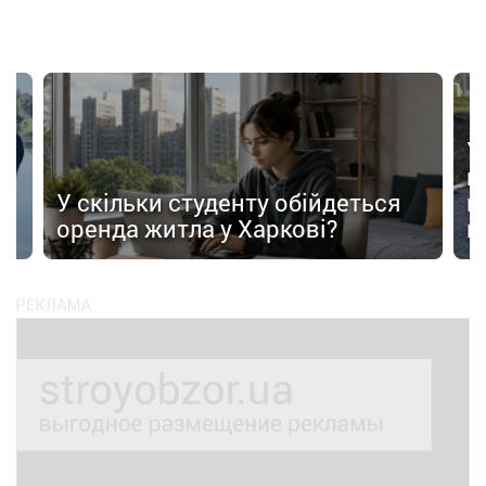
У
в
в
У скільки студенту обійдеться
п
оренда житла у Харкові?
п