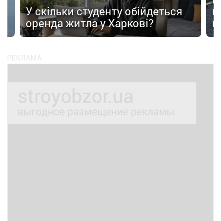
У скільки студенту обійдеться
п
оренда житла у Харкові?
п