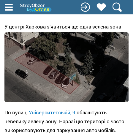
Перейти
до
основного
вмісту
У центрі Харкова з’явиться ще одна зелена зона
По вулиці
Університетській, 9
облаштують
невелику зелену зону. Наразі цю територію часто
використовують для паркування автомобілів.