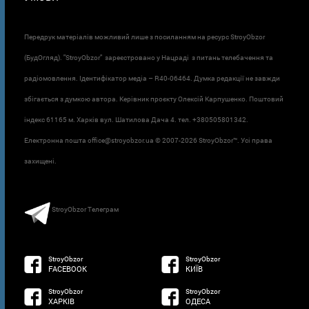
Передрук матеріалів можливий лише з посиланням на ресурс StroyObzor
(БудОгляд). "StroyObzor" зареєстровано у Нацраді з питань телебачення та
радіомовлення. Ідентифікатор медіа – R40-06464. Думка редакції не завжди
збігається з думкою автора. Керівник проєкту Олексій Карпушенко. Поштовий
індекс 61165 м. Харків вул. Шатилова Дача 4. тел. +380505801342.
Електронна пошта office@stroyobzor.ua © 2007-
2026 StroyObzor™. Усі права
захищені.
StroyObzor Телеграм
StroyObzor
StroyObzor
FACEBOOK
КИЇВ
StroyObzor
StroyObzor
ХАРКІВ
ОДЕСА