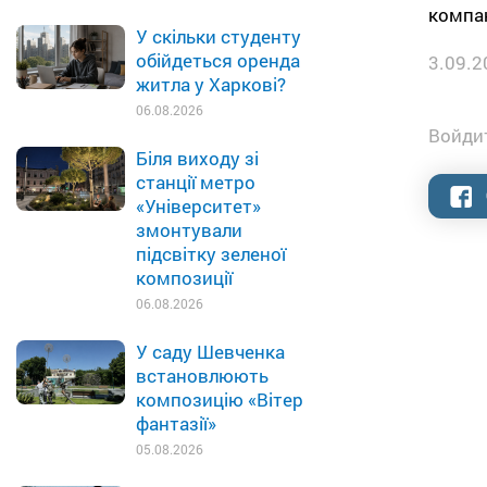
компан
У скільки студенту
обійдеться оренда
3.09.2
житла у Харкові?
06.08.2026
Войдит
Біля виходу зі
станції метро
«Університет»
змонтували
підсвітку зеленої
композиції
06.08.2026
У саду Шевченка
встановлюють
композицію «Вітер
фантазії»
05.08.2026