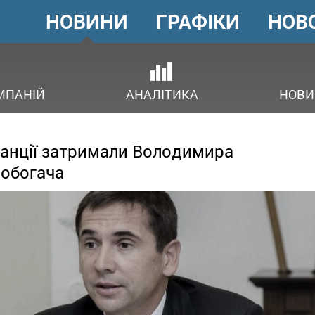
НОВИНИ
ГРАФІКИ
НОВ
ГОЛОВНЕ
МЕНЮ
В
МПАНІЙ
АНАЛІТИКА
НОВИ
анції затримали Володимира
обогача