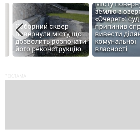
Місту поверн
землю з озер
«Очерет»: суд
Соборний сквер
припинив сп
повернули місту, що
вивести ділян
дозволить розпочати
комунальної
ів
його реконструкцію
власності