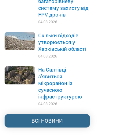
багаторівневу
систему захисту від
FPV-дронів
04.08.2026
Скільки відходів
утворюється у
Харківській області
04.08.2026
На Салтівці
з'явиться
мікрорайон із
сучасною
інфраструктурою
04.08.2026
ВСІ НОВИНИ