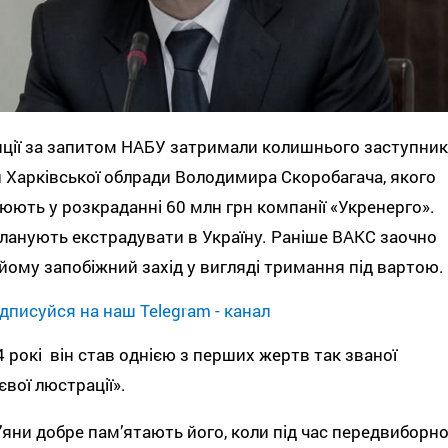
ції за запитом НАБУ затримали колишнього заступник
 Харківської облради Володимира Скоробагача, якого
юють у розкраданні 60 млн грн компанії «Укренерго».
ланують екстрадувати в Україну. Раніше ВАКС заочно
йому запобіжний захід у вигляді тримання під вартою.
дписуйся на наш Telegram - канал
 рокі він став однією з перших жертв так званої
євої люстрації».
’яни добре пам’ятають його, коли під час передвиборно