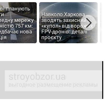
ві планують
ти
Навколо Харкова
педну мережу
зводять захисний
С
істю 757 км:
«купол» від ворожих
п
едбачає нова
FPV-дронів: деталі
б
ція
проєкту
п