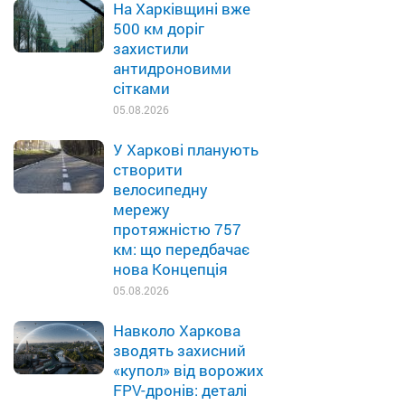
На Харківщині вже
500 км доріг
захистили
антидроновими
сітками
05.08.2026
У Харкові планують
створити
велосипедну
мережу
протяжністю 757
км: що передбачає
нова Концепція
05.08.2026
Навколо Харкова
зводять захисний
«купол» від ворожих
FPV-дронів: деталі