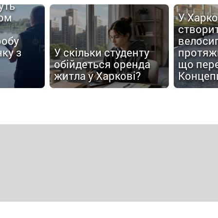
уть
ом
У Харко
створи
робу
велоси
ку з
У скільки студенту
протяжн
обійдеться оренда
що пер
житла у Харкові?
Концеп