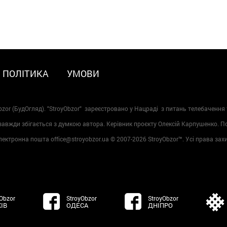
ПОЛІТИКА
УМОВИ
zor (БудОгляд). "StroyObzor" зареєстровано у Нацраді з питань телебачення 
 завжди збігається з думкою автора. Керівник проєкту Олексій Карпушенко. 
лектронна пошта office@stroyobzor.ua © 2007-
2026 StroyObzor™. Усі права зах
Obzor
StroyObzor
StroyObzor
ІВ
ОДЕСА
ДНІПРО