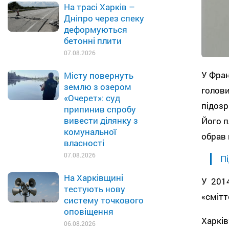
На трасі Харків –
Дніпро через спеку
деформуються
бетонні плити
07.08.2026
У Фран
Місту повернуть
землю з озером
голови
«Очерет»: суд
підозр
припинив спробу
вивести ділянку з
Його п
комунальної
обрав 
власності
07.08.2026
Пі
На Харківщині
У 2014
тестують нову
«смітт
систему точкового
оповіщення
Харків
06.08.2026