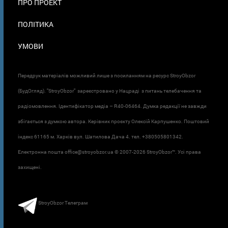
ПРО ПРОЕКТ
ПОЛІТИКА
УМОВИ
Передрук матеріалів можливий лише з посиланням на ресурс StroyObzor
(БудОгляд). "StroyObzor" зареєстровано у Нацраді з питань телебачення та
радіомовлення. Ідентифікатор медіа – R40-06464. Думка редакції не завжди
збігається з думкою автора. Керівник проєкту Олексій Карпушенко. Поштовий
індекс 61165 м. Харків вул. Шатилова Дача 4. тел. +380505801342.
Електронна пошта office@stroyobzor.ua © 2007-
2026 StroyObzor™. Усі права
захищені.
StroyObzor Телеграм