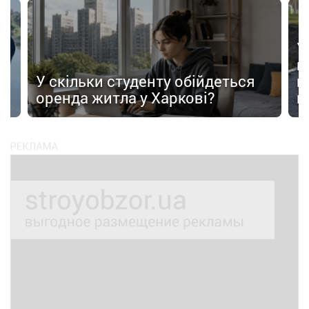
У
в
в
У скільки студенту обійдеться
п
оренда житла у Харкові?
п