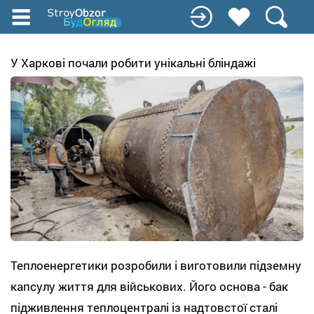
Перейти
до
основного
вмісту
У Харкові почали робити унікальні бліндажі
Теплоенергетики розробили і виготовили підземну
капсулу життя для військових. Його основа - бак
підживлення теплоцентралі із надтовстої сталі