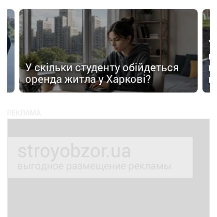
У
в
в
У скільки студенту обійдеться
п
оренда житла у Харкові?
п