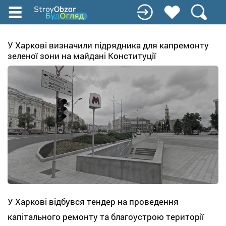
Перейти
до
основного
вмісту
У Харкові визначили підрядника для капремонту
зеленої зони на майдані Конституції
У Харкові відбувся тендер на проведення
капітального ремонту та благоустрою території