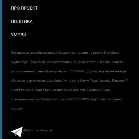
ПРО ПРОЕКТ
ПОЛІТИКА
УМОВИ
Передрук матеріалів можливий лише з посиланням на ресурс StroyObzor
(БудОгляд). "StroyObzor" зареєстровано у Нацраді з питань телебачення та
радіомовлення. Ідентифікатор медіа – R40-06464. Думка редакції не завжди
збігається з думкою автора. Керівник проєкту Олексій Карпушенко. Поштовий
індекс 61165 м. Харків вул. Шатилова Дача 4. тел. +380505801342.
Електронна пошта office@stroyobzor.ua © 2007-
2026 StroyObzor™. Усі права
захищені.
StroyObzor Телеграм