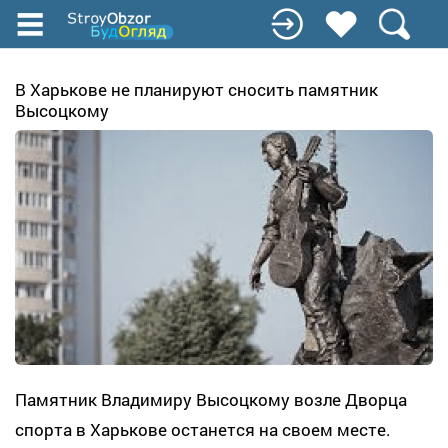
Перейти
до
основного
вмісту
В Харькове не планируют сносить памятник
Высоцкому
Памятник Владимиру Высоцкому возле Дворца
спорта в Харькове останется на своем месте.