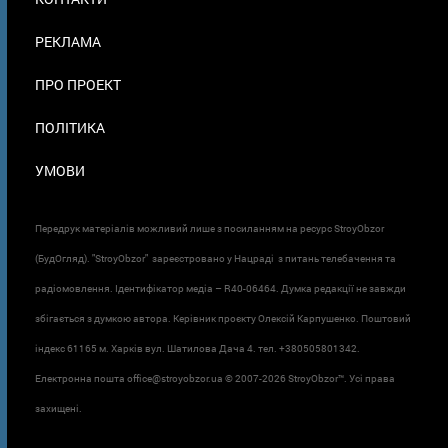
В
ПОДВАЛЕ
РЕКЛАМА
ПРО ПРОЕКТ
ПОЛІТИКА
УМОВИ
Передрук матеріалів можливий лише з посиланням на ресурс StroyObzor
(БудОгляд). "StroyObzor" зареєстровано у Нацраді з питань телебачення та
радіомовлення. Ідентифікатор медіа – R40-06464. Думка редакції не завжди
збігається з думкою автора. Керівник проєкту Олексій Карпушенко. Поштовий
індекс 61165 м. Харків вул. Шатилова Дача 4. тел. +380505801342.
Електронна пошта office@stroyobzor.ua © 2007-
2026 StroyObzor™. Усі права
захищені.