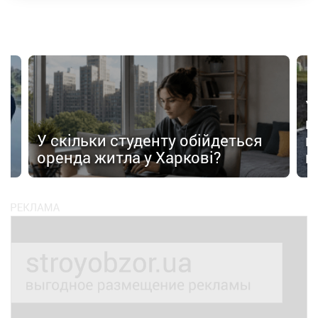
У
в
в
У скільки студенту обійдеться
п
оренда житла у Харкові?
п