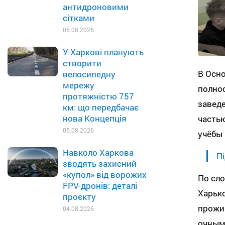
антидроновими
сітками
05.08.2026
У Харкові планують
створити
В Осн
велосипедну
мережу
полнос
протяжністю 757
заведе
км: що передбачає
нова Концепція
часть
05.08.2026
учёбы
Навколо Харкова
Пі
зводять захисний
«купол» від ворожих
По сл
FPV-дронів: деталі
Харько
проєкту
прожив
04.08.2026
очным 