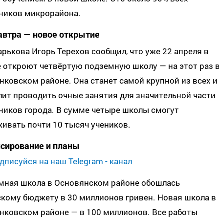
ников микрорайона.
автра — новое открытие
рькова Игорь Терехов сообщил, что уже 22 апреля в
 откроют четвёртую подземную школу — на этот раз 
ковском районе. Она станет самой крупной из всех и
ит проводить очные занятия для значительной части
ников города. В сумме четыре школы смогут
ивать почти 10 тысяч учеников.
сирование и планы
дписуйся на наш Telegram - канал
мная школа в Основянском районе обошлась
кому бюджету в 30 миллионов гривен. Новая школа в
нковском районе — в 100 миллионов. Все работы