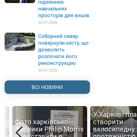
підземних
навчальних
просторів для вишів
30.07.2026
Соборний сквер
повернули місту, що
дозволить
розпочати його
реконструкцію
30.07.2026
ВСІ НОВИНИ
У Харкові пл
Фото харківської
створити
фабрики Philip Morris
велосипедну
представили в
протяжністю 