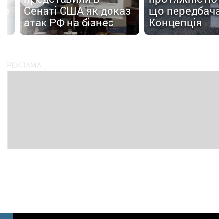
ою
Сенаті США як доказ
що передбача
атак РФ на бізнес
Концепція