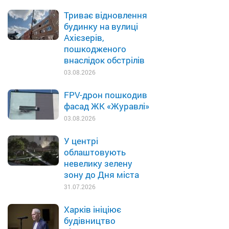
Триває відновлення
будинку на вулиці
Ахієзерів,
пошкодженого
внаслідок обстрілів
03.08.2026
FPV-дрон пошкодив
фасад ЖК «Журавлі»
03.08.2026
У центрі
облаштовують
невелику зелену
зону до Дня міста
31.07.2026
Харків ініціює
будівництво