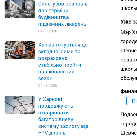
Синєгубов розповів
школь
про терміни
будівництва
Уже з
підземних лікарень
Мэр Ха
04.08.2026
городе
Харків готується до
Шевчен
складної зими та
розраховує
позвол
стабільно пройти
школь
опалювальний
обслуж
сезон
04.08.2026
Финан
У Харкові
Пі
продовжують
створювати
Подзе
багаторівневу
городс
систему захисту від
Шевче
FPV-дронів