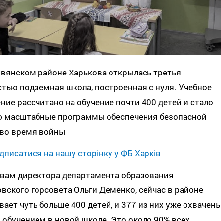
овянском районе Харькова открылась третья
тью подземная школа, построенная с нуля. Учебное
ние рассчитано на обучение почти 400 детей и стало
ю масштабные программы обеспечения безопасной
 во время войны
дписатися на нашу сторінку у ФБ Харків
овам директора департамента образования
вского горсовета Ольги Деменко, сейчас в районе
ает чуть больше 400 детей, и 377 из них уже охвачен
обучением в новой школе. Это около 90% всех