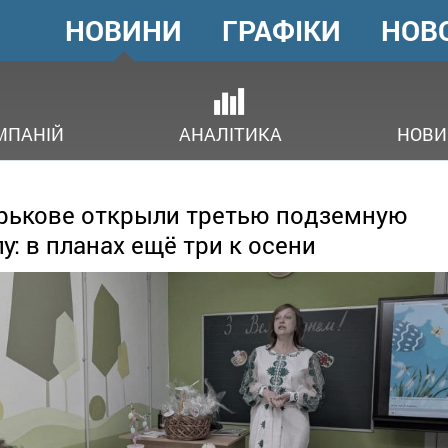
НОВИНИ
ГРАФІКИ
НОВ
ГОЛОВНЕ
МЕНЮ
В
МПАНІЙ
АНАЛІТИКА
НОВИ
рькове открыли третью подземную
у: в планах ещё три к осени