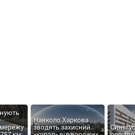
анують
Навколо Харкова
 мережу
зводять захисний
Синєгуб
757 км:
«купол» від ворожих
про тер