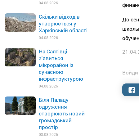
04.08.2026
финан
Скільки відходів
До се
утворюється у
школы,
Харківській області
обуче
04.08.2026
На Салтівці
21.04.
з'явиться
мікрорайон із
сучасною
Войдит
інфраструктурою
04.08.2026
Біля Палацу
одруження
створюють новий
громадський
простір
03.08.2026