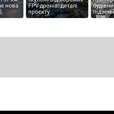
є нова
FPV-дронів: деталі
будівн
проєкту
підземн