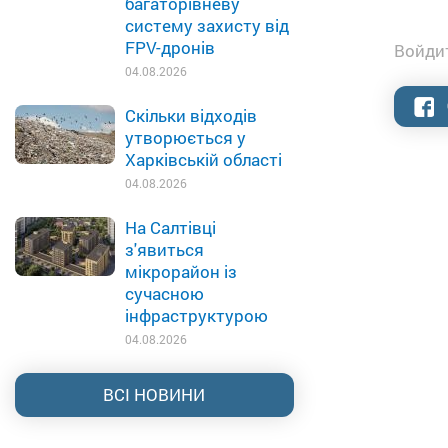
багаторівневу
систему захисту від
FPV-дронів
Войдит
04.08.2026
Скільки відходів
утворюється у
Харківській області
04.08.2026
На Салтівці
з'явиться
мікрорайон із
сучасною
інфраструктурою
04.08.2026
ВСІ НОВИНИ