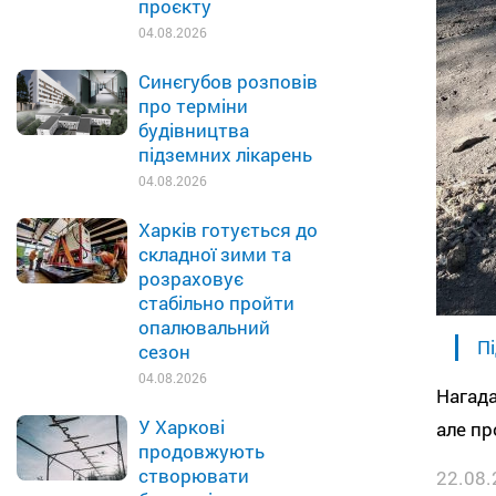
проєкту
04.08.2026
Синєгубов розповів
про терміни
будівництва
підземних лікарень
04.08.2026
Харків готується до
складної зими та
розраховує
стабільно пройти
опалювальний
Пі
сезон
04.08.2026
Нагада
У Харкові
але пр
продовжують
створювати
22.08.