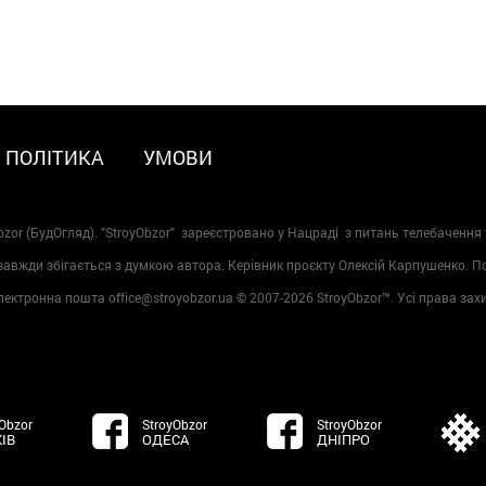
ПОЛІТИКА
УМОВИ
zor (БудОгляд). "StroyObzor" зареєстровано у Нацраді з питань телебачення 
 завжди збігається з думкою автора. Керівник проєкту Олексій Карпушенко. 
лектронна пошта office@stroyobzor.ua © 2007-
2026 StroyObzor™. Усі права зах
Obzor
StroyObzor
StroyObzor
ІВ
ОДЕСА
ДНІПРО