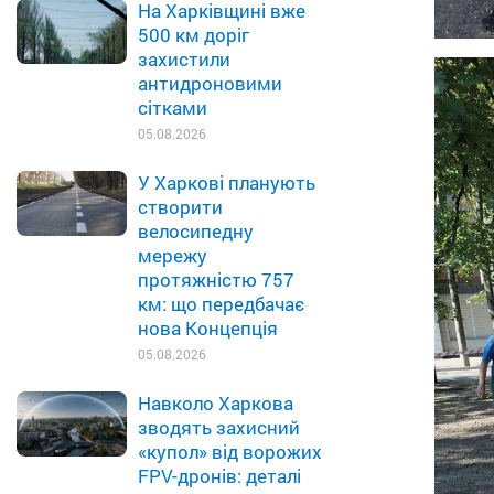
На Харківщині вже
500 км доріг
захистили
антидроновими
сітками
05.08.2026
У Харкові планують
створити
велосипедну
мережу
протяжністю 757
км: що передбачає
нова Концепція
05.08.2026
Навколо Харкова
зводять захисний
«купол» від ворожих
FPV-дронів: деталі