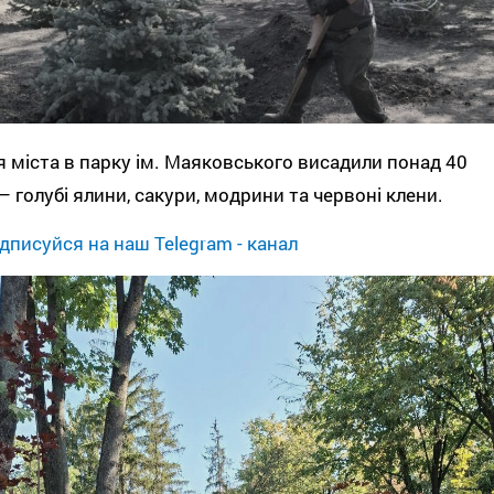
 міста в парку ім. Маяковського висадили понад 40
– голубі ялини, сакури, модрини та червоні клени.
дписуйся на наш Telegram - канал