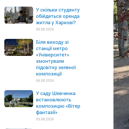
У скільки студенту
обійдеться оренда
житла у Харкові?
06.08.2026
Біля виходу зі
станції метро
«Університет»
змонтували
підсвітку зеленої
композиції
06.08.2026
У саду Шевченка
встановлюють
композицію «Вітер
фантазії»
05.08.2026