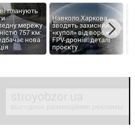
ві планують
ти
Навколо Харкова
педну мережу
зводять захисний
С
істю 757 км:
«купол» від ворожих
п
едбачає нова
FPV-дронів: деталі
б
ція
проєкту
п