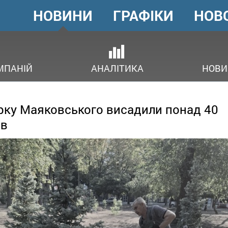
НОВИНИ
ГРАФІКИ
НОВ
ГОЛОВНЕ
МЕНЮ
В
МПАНІЙ
АНАЛІТИКА
НОВИ
рку Маяковського висадили понад 40
ев