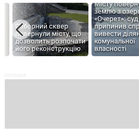
Місту поверн
землю з озер
«Очерет»: суд
Соборний сквер
припинив сп
повернули місту, що
вивести ділян
дозволить розпочати
комунальної
ів
його реконструкцію
власності