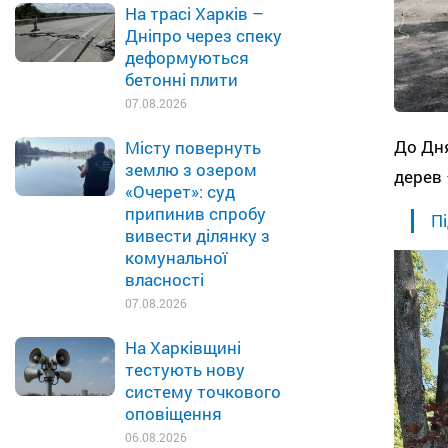
На трасі Харків –
Дніпро через спеку
деформуються
бетонні плити
07.08.2026
До Дня
Місту повернуть
землю з озером
дерев 
«Очерет»: суд
припинив спробу
Пі
вивести ділянку з
комунальної
власності
07.08.2026
На Харківщині
тестують нову
систему точкового
оповіщення
06.08.2026