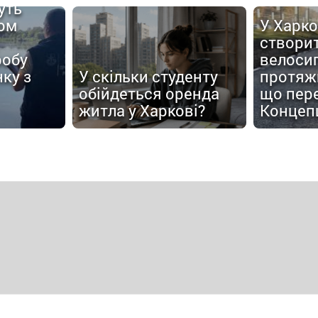
уть
ом
У Харко
створи
робу
велоси
ку з
У скільки студенту
протяжн
обійдеться оренда
що пер
житла у Харкові?
Концеп