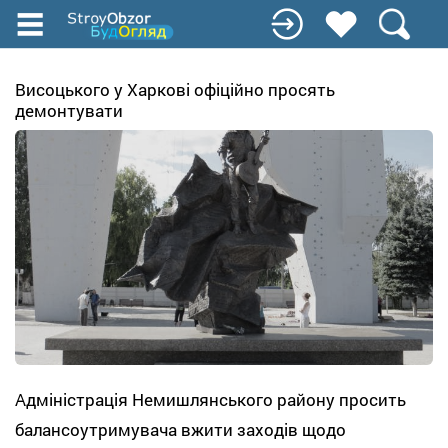
Перейти
до
основного
вмісту
Висоцького у Харкові офіційно просять
демонтувати
Адміністрація Немишлянського району просить
балансоутримувача вжити заходів щодо