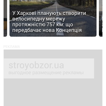
У Харкові планують створити
велосипедну мережу
Н
протяжністю 757 км: що
з
передбачає нова Концепція
F