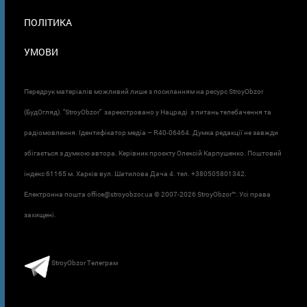
ПОЛІТИКА
УМОВИ
Передрук матеріалів можливий лише з посиланням на ресурс StroyObzor
(БудОгляд). "StroyObzor" зареєстровано у Нацраді з питань телебачення та
радіомовлення. Ідентифікатор медіа – R40-06464. Думка редакції не завжди
збігається з думкою автора. Керівник проєкту Олексій Карпушенко. Поштовий
індекс 61165 м. Харків вул. Шатилова Дача 4. тел. +380505801342.
Електронна пошта office@stroyobzor.ua © 2007-
2026 StroyObzor™. Усі права
захищені.
StroyObzor Телеграм