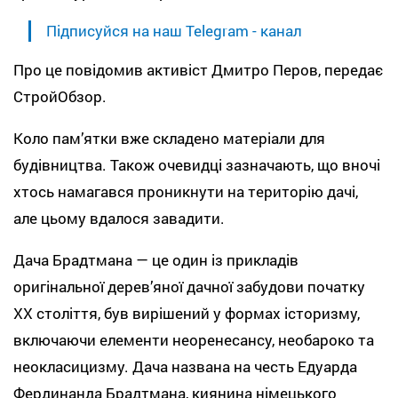
Підписуйся на наш Telegram - канал
Про це повідомив активіст Дмитро Перов, передає
СтройОбзор.
Коло пам’ятки вже складено матеріали для
будівництва. Також очевидці зазначають, що вночі
хтось намагався проникнути на територію дачі,
але цьому вдалося завадити.
Дача Брадтмана — це один із прикладів
оригінальної дерев’яної дачної забудови початку
XX століття, був вирішений у формах історизму,
включаючи елементи неоренесансу, необароко та
неокласицизму. Дача названа на честь Едуарда
Фердинанда Брадтмана, киянина німецького