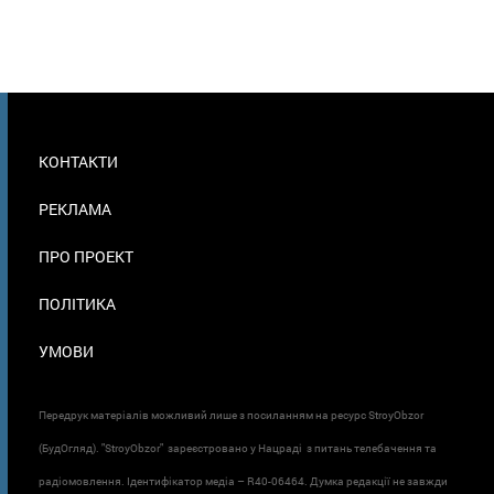
МЕНЮ
КОНТАКТИ
В
ПОДВАЛЕ
РЕКЛАМА
ПРО ПРОЕКТ
ПОЛІТИКА
УМОВИ
Передрук матеріалів можливий лише з посиланням на ресурс StroyObzor
(БудОгляд). "StroyObzor" зареєстровано у Нацраді з питань телебачення та
радіомовлення. Ідентифікатор медіа – R40-06464. Думка редакції не завжди