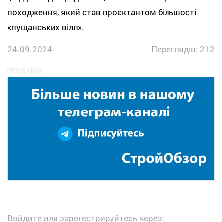
походження, який став проєктантом більшості
«пущанських вілл».
24.09.2024
Переглядів: 212
Войдите или зарегестрируйтесь через: