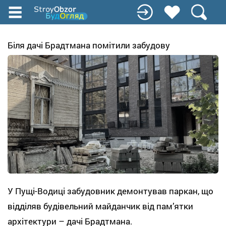
Перейти
до
основного
вмісту
Біля дачі Брадтмана помітили забудову
У Пущі-Водиці забудовник демонтував паркан, що
відділяв будівельний майданчик від пам’ятки
архітектури – дачі Брадтмана.