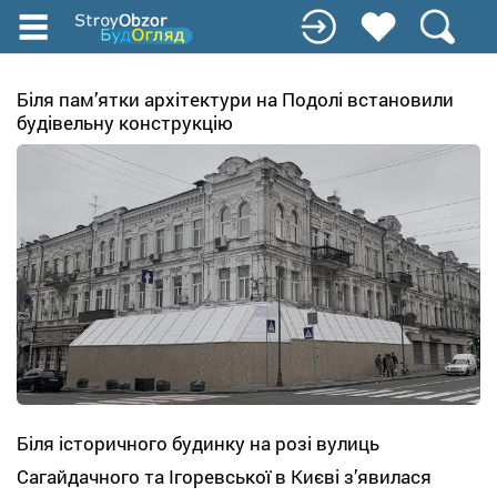
Перейти
до
основного
вмісту
Біля пам’ятки архітектури на Подолі встановили
будівельну конструкцію
Біля історичного будинку на розі вулиць
Сагайдачного та Ігоревської в Києві зʼявилася