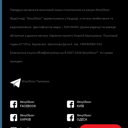
Передрук матеріалів можливий лише з посиланням на ресурс StroyObzor
(БудОгляд). "StroyObzor" зареєстровано у Нацраді з питань телебачення та
радіомовлення. Ідентифікатор медіа – R40-06464. Думка редакції не завжди
збігається з думкою автора. Керівник проєкту Олексій Карпушенко. Поштовий
індекс 61165 м. Харків вул. Шатилова Дача 4. тел. +380505801342.
Електронна пошта office@stroyobzor.ua © 2007-
2026 StroyObzor™. Усі права
захищені.
StroyObzor Телеграм
StroyObzor
StroyObzor
FACEBOOK
КИЇВ
StroyObzor
StroyObzor
ХАРКІВ
ОДЕСА