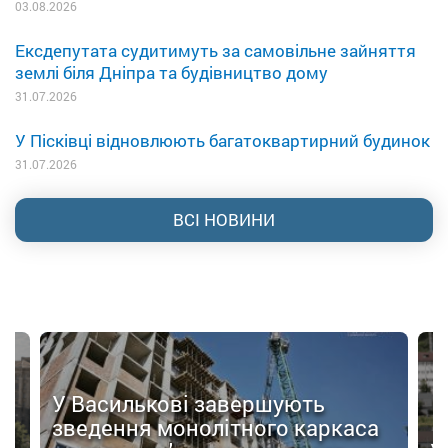
03.08.2026
Ексдепутата судитимуть за самовільне зайняття
землі біля Дніпра та будівництво дому
31.07.2026
У Пісківці відновлюють багатоквартирний будинок
31.07.2026
ВСІ НОВИНИ
У Василькові завершують
зведення монолітного каркаса