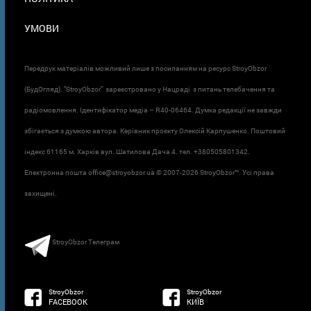
УМОВИ
Передрук матеріалів можливий лише з посиланням на ресурс StroyObzor
(БудОгляд). "StroyObzor" зареєстровано у Нацраді з питань телебачення та
радіомовлення. Ідентифікатор медіа – R40-06464. Думка редакції не завжди
збігається з думкою автора. Керівник проєкту Олексій Карпушенко. Поштовий
індекс 61165 м. Харків вул. Шатилова Дача 4. тел. +380505801342.
Електронна пошта office@stroyobzor.ua © 2007-
2026 StroyObzor™. Усі права
захищені.
StroyObzor Телеграм
StroyObzor
StroyObzor
FACEBOOK
КИЇВ