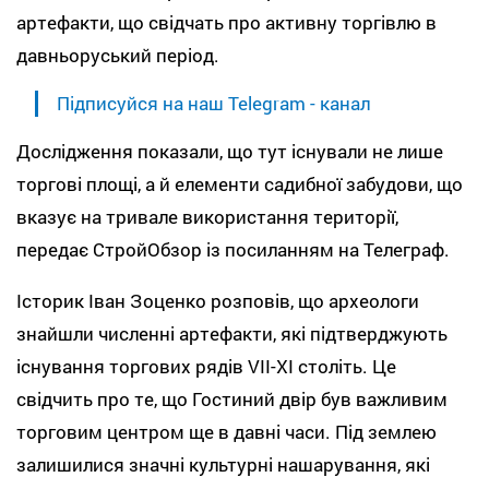
артефакти, що свідчать про активну торгівлю в
давньоруський період.
Підписуйся на наш Telegram - канал
Дослідження показали, що тут існували не лише
торгові площі, а й елементи садибної забудови, що
вказує на тривале використання території,
передає СтройОбзор із посиланням на Телеграф.
Історик Іван Зоценко розповів, що археологи
знайшли численні артефакти, які підтверджують
існування торгових рядів VII-XI століть. Це
свідчить про те, що Гостиний двір був важливим
торговим центром ще в давні часи. Під землею
залишилися значні культурні нашарування, які