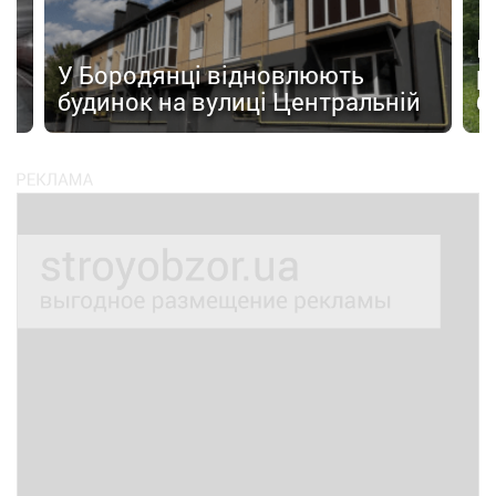
а
П
У Бородянці відновлюють
р
будинок на вулиці Центральній
б