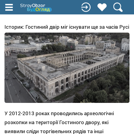
Перейти
до
основного
вмісту
Історик: Гостиний двір міг існувати ще за часів Русі
У 2012-2013 роках проводились археологічні
розкопки на території Гостиного двору, які
виявили сліди торгівельних рядів та інші