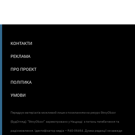
МЕНЮ
КОНТАКТИ
В
ПОДВАЛЕ
РЕКЛАМА
ПРО ПРОЕКТ
ПОЛІТИКА
УМОВИ
Передрук матеріалів можливий лише з посиланням на ресурс StroyObzor
(БудОгляд). "StroyObzor" зареєстровано у Нацраді з питань телебачення та
радіомовлення. Ідентифікатор медіа – R40-06464. Думка редакції не завжди