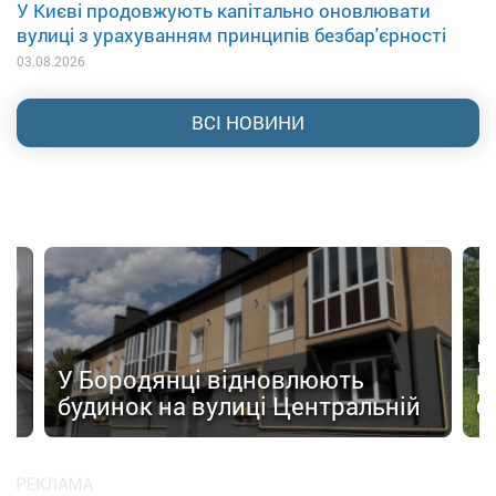
У Києві продовжують капітально оновлювати
вулиці з урахуванням принципів безбар'єрності
03.08.2026
ВСІ НОВИНИ
а
П
У Бородянці відновлюють
р
будинок на вулиці Центральній
б