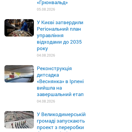
«Грюнвальд»
05.08.2026
У Києві затвердили
Регіональний план
управління
відходами до 2035
року
04.08.2026
Реконструкція
дитсадка
«Веснянка» в Ірпені
вийшла на
завершальний етап
04.08.2026
У Великодимерській
громаді запускають
проект з переробки