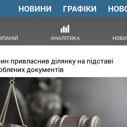
НОВИНИ
ГРАФІКИ
НОВ
ГОЛОВНЕ
МЕНЮ
ОВ
МПАНІЙ
АНАЛІТИКА
НОВИ
ин привласнив ділянку на підставі
облених документів