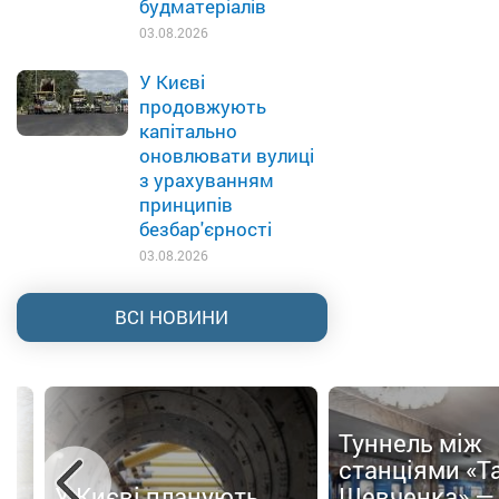
будматеріалів
03.08.2026
У Києві
продовжують
капітально
оновлювати вулиці
з урахуванням
принципів
безбар'єрності
03.08.2026
ВСІ НОВИНИ
Туннель між
ти
станціями «Т
У Києві планують
Шевченка» —