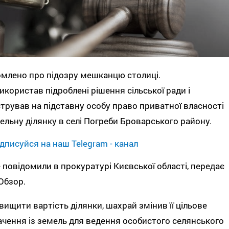
млено про підозру мешканцю столиці.
икористав підроблені рішення сільської ради і
трував на підставну особу право приватної власності
ельну ділянку в селі Погреби Броварського району.
дписуйся на наш Telegram - канал
 повідомили в прокуратурі Києвської області, передає
Обзор.
вищити вартість ділянки, шахрай змінив її цільове
чення із земель для ведення особистого селянського