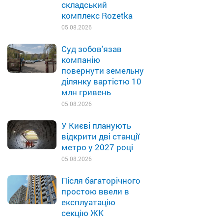
складський
комплекс Rozetka
05.08.2026
Суд зобов'язав
компанію
повернути земельну
ділянку вартістю 10
млн гривень
05.08.2026
У Києві планують
відкрити дві станції
метро у 2027 році
05.08.2026
Після багаторічного
простою ввели в
експлуатацію
секцію ЖК