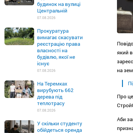
будинок на вулиці
Центральній
07.08.2026
Прокуратура
вимагає скасувати
Повідо
реєстрацію права
власності на
який в
будівлю, якої не
зареєс
існує
на зем
07.08.2026
Пі
На Теремках
вирубують 662
Про це
дерева під
теплотрасу
Строй
07.08.2026
Аби за
У скільки студенту
призна
обійдеться оренда