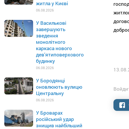
житла у Києві
господ
06.08.2026
житлов
догово
У Василькові
завершують
доброс
зведення
монолітного
каркаса нового
дев'ятиповерхового
будинку
06.08.2026
13.08.
У Бородянці
оновлюють вулицю
Войдит
Центральну
06.08.2026
У Броварах
російський удар
знищив найбільший