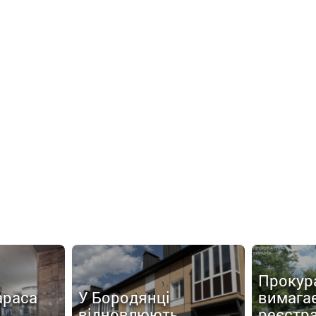
Прокур
араса
У Бородянці
вимага
відновлюють
реєстр