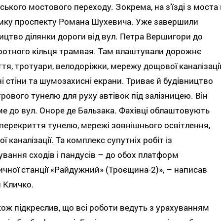
ського мостового переходу. Зокрема, на з’їзді з моста 
мку проспекту Романа Шухевича. Уже завершили
ицтво ділянки дороги від вул. Петра Вершигори до
отного кільця трамвая. Там влаштували дорожнє
тя, тротуари, велодоріжки, мережу дощової каналізації
ні стіни та шумозахисні екрани. Триває й будівництво
рового тунелю для руху автівок під залізницею. Він
е до вул. Оноре де Бальзака. Фахівці облаштовують
перекриття тунелю, мережі зовнішнього освітлення,
ї каналізації. Та комплекс супутніх робіт із
вання сходів і пандусів – до обох платформ
ичної станції «Райдужний» (Троєщина-2)», – написав
й Кличко.
кож підкреслив, що всі роботи ведуть з урахуванням