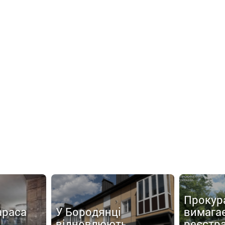
Прокур
араса
У Бородянці
вимага
відновлюють
реєстр