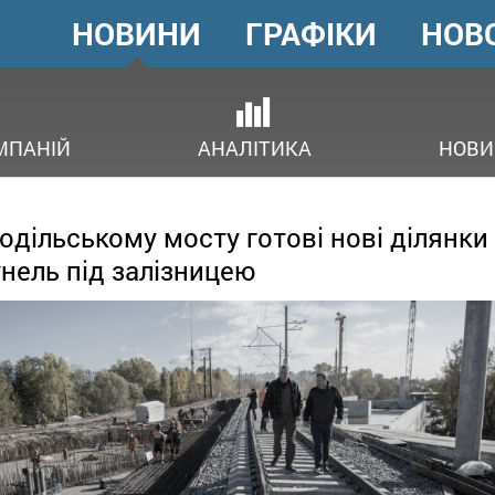
НОВИНИ
ГРАФІКИ
НОВ
ГОЛОВНЕ
МЕНЮ
ОВ
МПАНІЙ
АНАЛІТИКА
НОВИ
одільському мосту готові нові ділянки
унель під залізницею