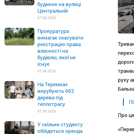
будинок на вулиці
Центральній
07.08.2026
Прокуратура
вимагає скасувати
Триваю
реєстрацію права
власності на
перехо
будівлю, якої не
дороги
існує
трамва
07.08.2026
руху а
На Теремках
Бальза
вирубують 662
дерева під
Пі
теплотрасу
07.08.2026
Про це
У скільки студенту
«Перев
обійдеться оренда