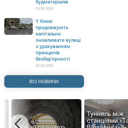
будматеріалів
03.08.2026
У Києві
продовжують
капітально
оновлювати вулиці
з урахуванням
принципів
безбар'єрності
03.08.2026
ВСІ НОВИНИ
Туннель між
ти
станціями «Т
У Києві планують
Шевченка» —