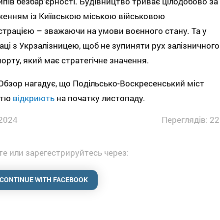
пів безбар’єрності. Будівництво триває цілодобово за
енням із Київською міською військовою
страцією – зважаючи на умови воєнного стану. Та у
аці з Укрзалізницею, щоб не зупиняти рух залізничного
орту, який має стратегічне значення.
бзор нагадує, що Подільсько-Воскресенський міст
стю
відкриють
на початку листопаду.
2024
Переглядів: 22
е или зарегестрируйтесь через:
CONTINUE WITH FACEBOOK