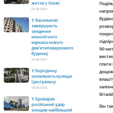
житла у Києві
Поділь
06.08.2026
напря
будівн
У Василькові
завершують
розвор
зведення
покрит
монолітного
підпір
каркаса нового
дев'ятиповерхового
90-мет
будинку
вестим
06.08.2026
плити 
У Бородянці
дощово
оновлюють вулицю
влашту
Центральну
залізн
06.08.2026
Віталі
У Броварах
російський удар
Він та
знищив найбільший