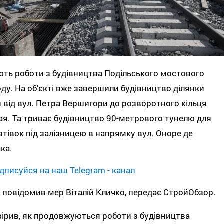
ть роботи з будівництва Подільського мостового
ду. На об’єкті вже завершили будівництво ділянки
 від вул. Петра Вершигори до розворотного кільця
я. Та триває будівництво 90-метрового тунелю для
втівок під залізницею в напрямку вул. Оноре де
ка.
дписуйся на наш Telegram - канал
 повідомив мер Віталій Кличко, передає СтройОбзор.
ірив, як продовжуються роботи з будівництва