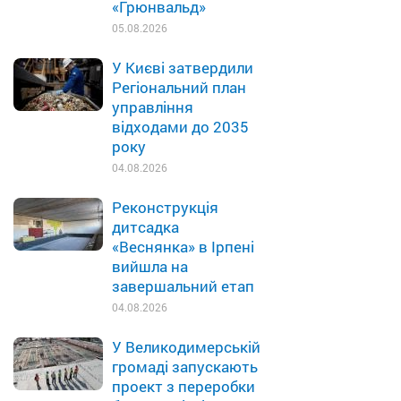
«Грюнвальд»
05.08.2026
У Києві затвердили
Регіональний план
управління
відходами до 2035
року
04.08.2026
Реконструкція
дитсадка
«Веснянка» в Ірпені
вийшла на
завершальний етап
04.08.2026
У Великодимерській
громаді запускають
проект з переробки