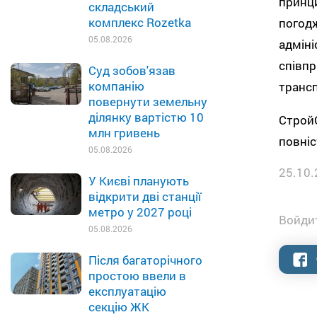
принци
складський
комплекс Rozetka
погодж
05.08.2026
адміні
співпр
Суд зобов'язав
компанію
трансп
повернути земельну
ділянку вартістю 10
СтройО
млн гривень
повні
05.08.2026
25.10.
У Києві планують
відкрити дві станції
метро у 2027 році
Войдит
05.08.2026
Після багаторічного
простою ввели в
експлуатацію
секцію ЖК