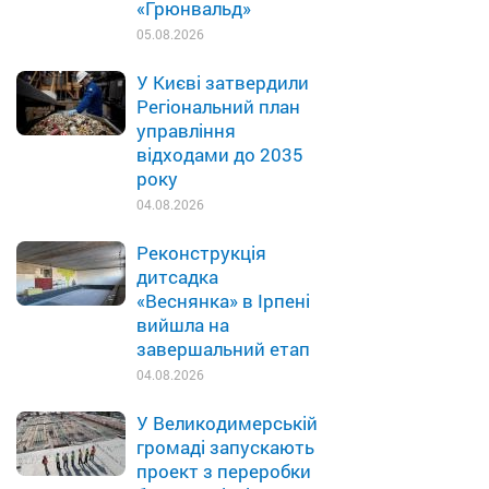
«Грюнвальд»
05.08.2026
У Києві затвердили
Регіональний план
управління
відходами до 2035
року
04.08.2026
Реконструкція
дитсадка
«Веснянка» в Ірпені
вийшла на
завершальний етап
04.08.2026
У Великодимерській
громаді запускають
проект з переробки