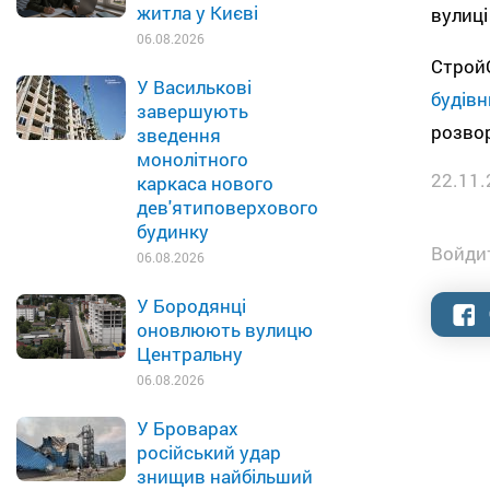
житла у Києві
вулиці
06.08.2026
СтройО
У Василькові
будів
завершують
розвор
зведення
монолітного
22.11.
каркаса нового
дев'ятиповерхового
будинку
Войдит
06.08.2026
У Бородянці
оновлюють вулицю
Центральну
06.08.2026
У Броварах
російський удар
знищив найбільший