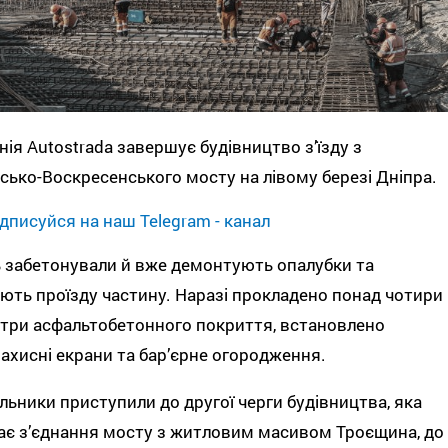
ія Autostrada завершує будівництво з’їзду з
сько-Воскресенського мосту на лівому березі Дніпра.
дписуйся на наш Telegram - канал
 забетонували й вже демонтують опалубки та
ть проїзду частину. Наразі прокладено понад чотири
три асфальтобетонного покриття, встановлено
хисні екрани та бар’єрне огородження.
льники приступили до другої черги будівництва, яка
є з’єднання мосту з житловим масивом Троєщина, до