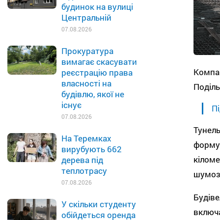
будинок на вулиці
Центральній
07.08.2026
Прокуратура
вимагає скасувати
Компан
реєстрацію права
власності на
Поділь
будівлю, якої не
існує
Пі
07.08.2026
Тунель
На Теремках
формую
вирубують 662
кіломе
дерева під
теплотрасу
шумоза
07.08.2026
Будіве
У скільки студенту
включа
обійдеться оренда