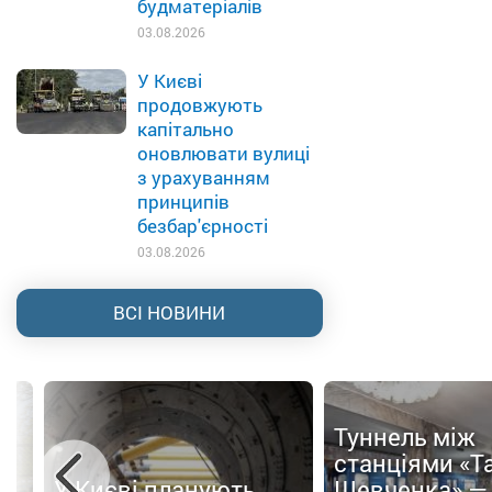
будматеріалів
03.08.2026
У Києві
продовжують
капітально
оновлювати вулиці
з урахуванням
принципів
безбар'єрності
03.08.2026
ВСІ НОВИНИ
Туннель між
ти
станціями «Т
У Києві планують
Шевченка» —