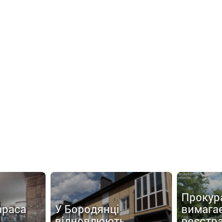
Прокур
араса
У Бородянці
вимага
відновлюють
реєстр