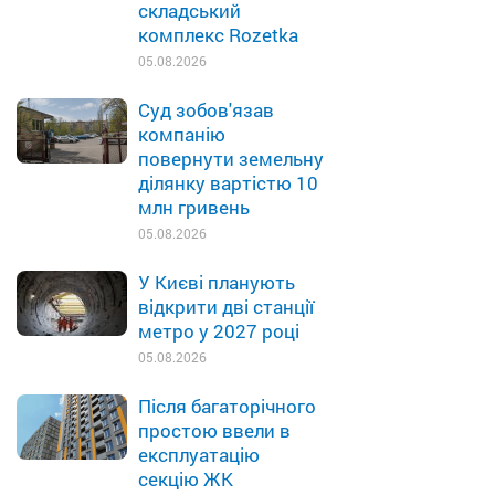
складський
комплекс Rozetka
05.08.2026
Суд зобов'язав
компанію
повернути земельну
ділянку вартістю 10
млн гривень
05.08.2026
У Києві планують
відкрити дві станції
метро у 2027 році
05.08.2026
Після багаторічного
простою ввели в
експлуатацію
секцію ЖК