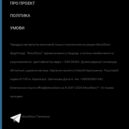
ПРО ПРОЕКТ
ПОЛІТИКА
УМОВИ
Передрук матеріалів можливий лише з посиланням на ресурс StroyObzor
(БудОгляд). "StroyObzor" зареєстровано у Нацраді з питань телебачення та
радіомовлення. Ідентифікатор медіа – R40-06464. Думка редакції не завжди
збігається з думкою автора. Керівник проєкту Олексій Карпушенко. Поштовий
індекс 61165 м. Харків вул. Шатилова Дача 4. тел. +380505801342.
Електронна пошта office@stroyobzor.ua © 2007-
2026 StroyObzor™. Усі права
захищені.
StroyObzor Телеграм