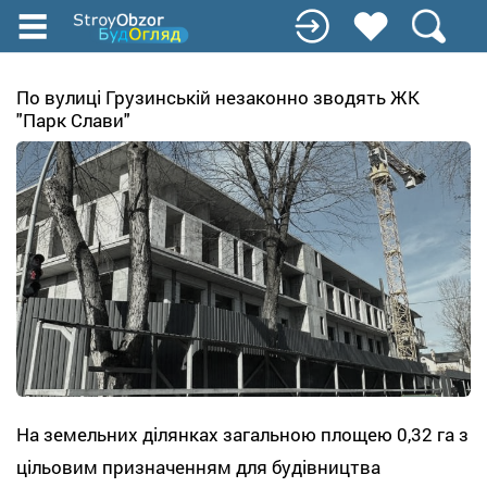
Перейти
до
основного
вмісту
По вулиці Грузинській незаконно зводять ЖК
"Парк Слави"
На земельних ділянках загальною площею 0,32 га з
цільовим призначенням для будівництва