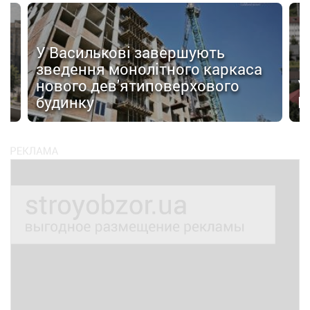
У Василькові завершують
зведення монолітного каркаса
нового дев'ятиповерхового
У
будинку
Ц