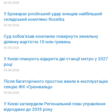
06.08.2026
У Броварах російський удар знищив найбільший
складський комплекс Rozetka
05.08.2026
Суд зобов'язав компанію повернути земельну
ділянку вартістю 10 млн гривень
05.08.2026
У Києві планують відкрити дві станції метро у 2027
році
05.08.2026
Після багаторічного простою ввели в експлуатацію
секцію ЖК «Грюнвальд»
05.08.2026
У Києві затвердили Регіональний план управління
відходами до 2035 року