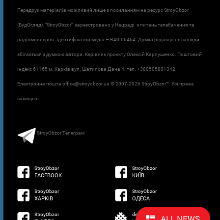
Передрук матеріалів можливий лише з посиланням на ресурс StroyObzor
(БудОгляд). "StroyObzor" зареєстровано у Нацраді з питань телебачення та
радіомовлення. Ідентифікатор медіа – R40-06464. Думка редакції не завжди
збігається з думкою автора. Керівник проєкту Олексій Карпушенко. Поштовий
індекс 61165 м. Харків вул. Шатилова Дача 4. тел. +380505801342.
Електронна пошта office@stroyobzor.ua © 2007-
2026 StroyObzor™. Усі права
захищені.
StroyObzor Телеграм
StroyObzor
StroyObzor
FACEBOOK
КИЇВ
StroyObzor
StroyObzor
ХАРКІВ
ОДЕСА
StroyObzor
developed by
ALL NEWS