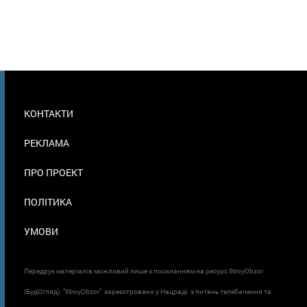
МЕНЮ
КОНТАКТИ
В
ПОДВАЛЕ
РЕКЛАМА
ПРО ПРОЕКТ
ПОЛІТИКА
УМОВИ
Передрук матеріалів можливий лише з посиланням на ресурс StroyObzor
(БудОгляд). "StroyObzor" зареєстровано у Нацраді з питань телебачення та