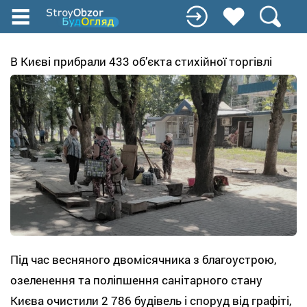
Перейти
до
основного
вмісту
В Києві прибрали 433 об’єкта стихійної торгівлі
Під час весняного двомісячника з благоустрою,
озеленення та поліпшення санітарного стану
Києва очистили 2 786 будівель і споруд від графіті,