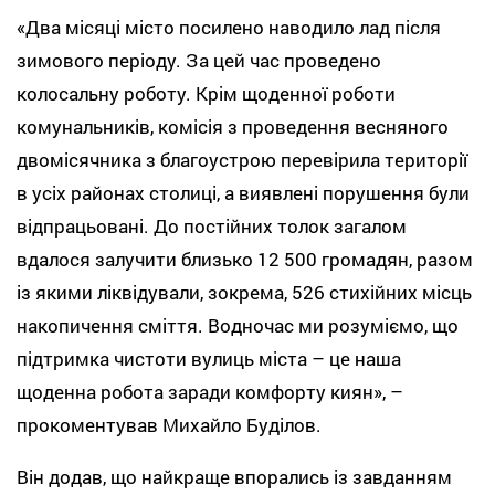
«Два місяці місто посилено наводило лад після
зимового періоду. За цей час проведено
колосальну роботу. Крім щоденної роботи
комунальників, комісія з проведення весняного
двомісячника з благоустрою перевірила території
в усіх районах столиці, а виявлені порушення були
відпрацьовані. До постійних толок загалом
вдалося залучити близько 12 500 громадян, разом
із якими ліквідували, зокрема, 526 стихійних місць
накопичення сміття. Водночас ми розуміємо, що
підтримка чистоти вулиць міста – це наша
щоденна робота заради комфорту киян», –
прокоментував Михайло Буділов.
Він додав, що найкраще впорались із завданням