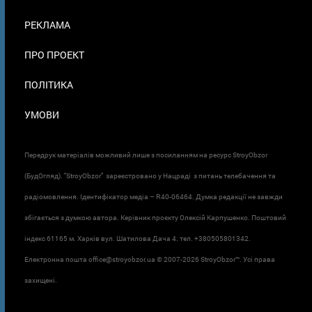
В
ПОДВАЛЕ
РЕКЛАМА
ПРО ПРОЕКТ
ПОЛІТИКА
УМОВИ
Передрук матеріалів можливий лише з посиланням на ресурс StroyObzor
(БудОгляд). "StroyObzor" зареєстровано у Нацраді з питань телебачення та
радіомовлення. Ідентифікатор медіа – R40-06464. Думка редакції не завжди
збігається з думкою автора. Керівник проєкту Олексій Карпушенко. Поштовий
індекс 61165 м. Харків вул. Шатилова Дача 4. тел. +380505801342.
Електронна пошта office@stroyobzor.ua © 2007-
2026 StroyObzor™. Усі права
захищені.