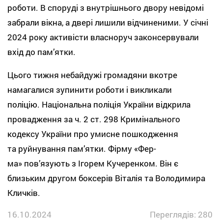
роботи. В споруді з внутрішнього двору невідомі
забрали вікна, а двері лишили відчиненими. У січні
2024 року активісти власноруч законсервували
вхід до памʼятки.
Цього тижня небайдужі громадяни вкотре
намагалися зупинити роботи і викликали
поліцію. Національна поліція України відкрила
провадження за ч. 2 ст. 298 Кримінального
кодексу України про умисне пошкодження
та руйнування памʼятки. Фірму «Фер-
ма» повʼязують з Ігорем Кучеренком. Він є
близьким другом боксерів Віталія та Володимира
Кличків.
16.10.2024
Переглядів: 280