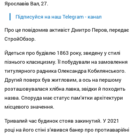
Ярославів Вал, 27.
Підписуйся на наш Telegram - канал
Про це повідомив активіст Дмитро Перов, передає
СтройОбзор.
Йдеться про будівлю 1863 року, зведену у стилі
пізнього класицизму. Її побудували на замовлення
титулярного радника Олександра Кобилянського.
Другий поверх був житловим, а ось на першому
розташовувалася хлібна лавка, звідки й походить
назва. Споруда має статус памʼятки архітектури
місцевого значення.
Тривалий час будинок стояв закинутий. У 2021
році на його стіні зʼявився банер про протиаварійні