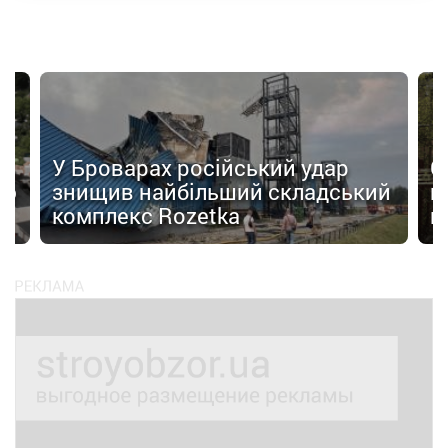
У Броварах російський удар
С
цю
знищив найбільший складський
п
комплекс Rozetka
в