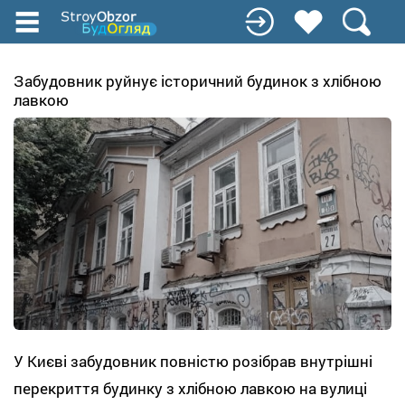
Перейти
до
основного
вмісту
Забудовник руйнує історичний будинок з хлібною
лавкою
У Києві забудовник повністю розібрав внутрішні
перекриття будинку з хлібною лавкою на вулиці