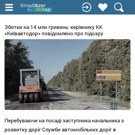
Перейти
до
основного
вмісту
Збитки на 14 млн гривень: керівнику КК
«Київавтодор» повідомлено про підозру
Перебуваючи на посаді заступника начальника з
розвитку доріг Служби автомобільних доріг в