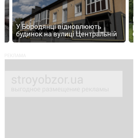
а
П
У Бородянці відновлюють
р
будинок на вулиці Центральній
б