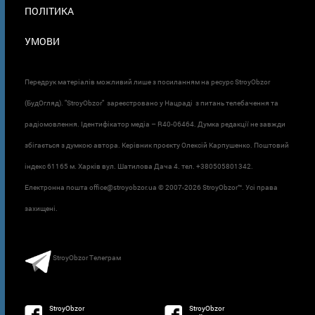
ПОЛІТИКА
УМОВИ
Передрук матеріалів можливий лише з посиланням на ресурс StroyObzor
(БудОгляд). "StroyObzor" зареєстровано у Нацраді з питань телебачення та
радіомовлення. Ідентифікатор медіа – R40-06464. Думка редакції не завжди
збігається з думкою автора. Керівник проєкту Олексій Карпушенко. Поштовий
індекс 61165 м. Харків вул. Шатилова Дача 4. тел. +380505801342.
Електронна пошта office@stroyobzor.ua © 2007-
2026 StroyObzor™. Усі права
захищені.
StroyObzor Телеграм
StroyObzor
StroyObzor