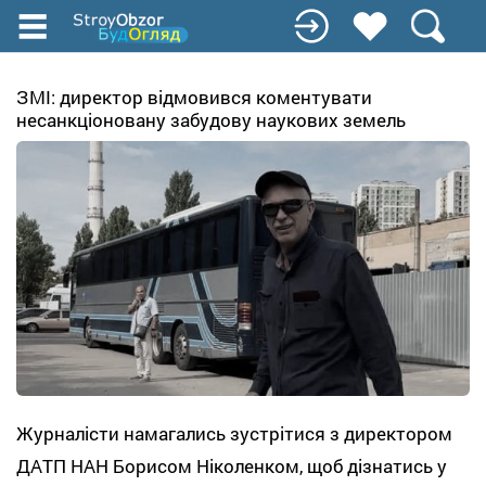
Перейти
до
основного
вмісту
ЗМІ: директор відмовився коментувати
несанкціоновану забудову наукових земель
Журналісти намагались зустрітися з директором
ДАТП НАН Борисом Ніколенком, щоб дізнатись у