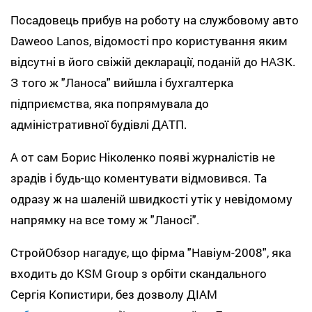
Посадовець прибув на роботу на службовому авто
Daweoo Lanos, відомості про користування яким
відсутні в його свіжій декларації, поданій до НАЗК.
З того ж "Ланоса" вийшла і бухгалтерка
підприємства, яка попрямувала до
адміністративної будівлі ДАТП.
А от сам Борис Ніколенко появі журналістів не
зрадів і будь-що коментувати відмовився. Та
одразу ж на шаленій швидкості утік у невідомому
напрямку на все тому ж "Ланосі".
СтройОбзор нагадує, що фірма "Навіум-2008", яка
входить до KSM Group з орбіти скандального
Сергія Копистири, без дозволу ДІАМ