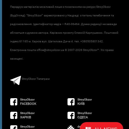
Передрук матеріалів можливий лише з посиланням на ресурс StroyObzor
(БудОгляд). "StroyObzor" зареєстровано у Нацраді з питань телебачення та
радіомовлення. Ідентифікатор медіа – R40-06464. Думка редакції не завжди
збігається з думкою автора. Керівник проєкту Олексій Карпушенко. Поштовий
індекс 61165 м. Харків вул. Шатилова Дача 4. тел. +380505801342.
Електронна пошта office@stroyobzor.ua © 2007-
2026 StroyObzor™. Усі права
захищені.
StroyObzor Телеграм
StroyObzor
StroyObzor
FACEBOOK
КИЇВ
StroyObzor
StroyObzor
ХАРКІВ
ОДЕСА
StroyObzor
developed by