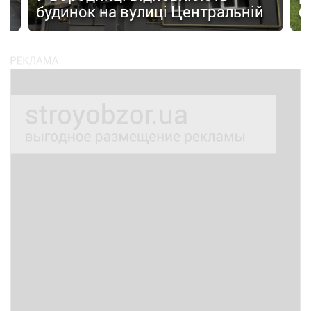
будинок на вулиці Центральній
б