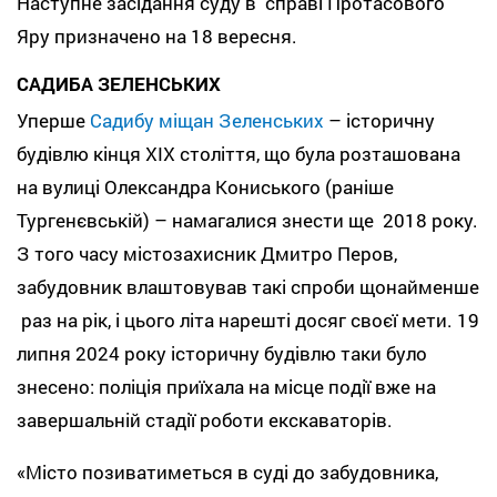
Наступне засідання суду в справі Протасового
Яру призначено на 18 вересня.
САДИБА ЗЕЛЕНСЬКИХ
Уперше
Садибу міщан Зеленських
– історичну
будівлю кінця XIX століття, що була розташована
на вулиці Олександра Кониського (раніше
Тургенєвській) – намагалися знести ще 2018 року.
З того часу містозахисник Дмитро Перов,
забудовник влаштовував такі спроби щонайменше
раз на рік, і цього літа нарешті досяг своєї мети. 19
липня 2024 року історичну будівлю таки було
знесено: поліція приїхала на місце події вже на
завершальній стадії роботи екскаваторів.
«Місто позиватиметься в суді до забудовника,