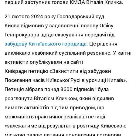
перший заступник голови КМДА Віталія Кличка.
21 лютого 2024 року Господарський суд
Києва відмовив у задоволенні позову Офісу
Генпрокурора щодо скасування передачі під
забудову Китаївського городища
. Це рішення
викликало неабиякий суспільний резонанс. У квітні
активісти опублікували на сайті
Київради петицію «Захистити від забудови
Поселення часів Київської Русі в урочищі Китаїв».
Петиція зібрала понад 8600 підписів і була
розглянута Віталієм Кличком, який відхилив
вимоги активістів під тим приводом, що
можливість практичної реалізації петиції
«залежатиме від результатів розгляду Київською
міською радою питання поновлення договорів