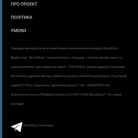
ПРО ПРОЕКТ
ПОЛІТИКА
УМОВИ
Передрук матеріалів можливий лише з посиланням на ресурс StroyObzor
(БудОгляд). "StroyObzor" зареєстровано у Нацраді з питань телебачення та
радіомовлення. Ідентифікатор медіа – R40-06464. Думка редакції не завжди
збігається з думкою автора. Керівник проєкту Олексій Карпушенко. Поштовий
індекс 61165 м. Харків вул. Шатилова Дача 4. тел. +380505801342.
Електронна пошта office@stroyobzor.ua © 2007-
2026 StroyObzor™. Усі права
захищені.
StroyObzor Телеграм