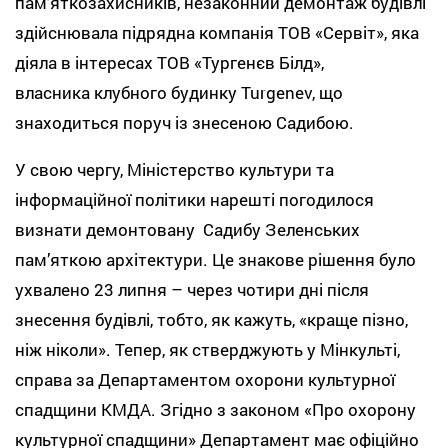
пам’яткозахисників, незаконний демонтаж будівлі
здійснювала підрядна компанія ТОВ «Сервіт», яка
діяла в інтересах ТОВ «Тургенєв Білд»,
власника клубного будинку Turgenev, що
знаходиться поруч із знесеною Садибою.
У свою чергу, Міністерство культури та
інформаційної політики нарешті погодилося
визнати демонтовану Садибу Зеленських
пам’яткою архітектури. Це знакове рішення було
ухвалено 23 липня – через чотири дні після
знесення будівлі, тобто, як кажуть, «краще пізно,
ніж ніколи». Тепер, як стверджують у Мінкульті,
справа за Департаментом охорони культурної
спадщини КМДА. Згідно з законом «Про охорону
культурної спадщини» Департамент має офіційно