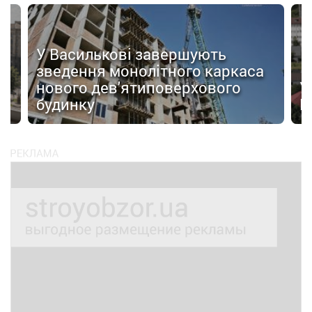
У Василькові завершують
зведення монолітного каркаса
нового дев'ятиповерхового
У Боро
будинку
Центра