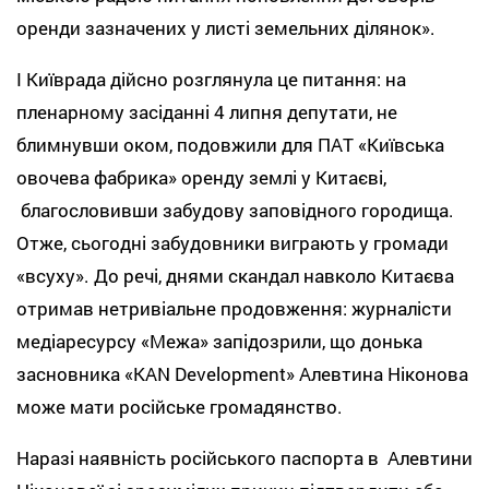
оренди зазначених у листі земельних ділянок».
І Київрада дійсно розглянула це питання: на
пленарному засіданні 4 липня депутати, не
блимнувши оком, подовжили для ПАТ «Київська
овочева фабрика» оренду землі у Китаєві,
благословивши забудову заповідного городища.
Отже, сьогодні забудовники виграють у громади
«всуху». До речі, днями скандал навколо Китаєва
отримав нетривіальне продовження: журналісти
медіаресурсу «Межа» запідозрили, що донька
засновника «KAN Development» Алевтина Ніконова
може мати російське громадянство.
Наразі наявність російського паспорта в Алевтини