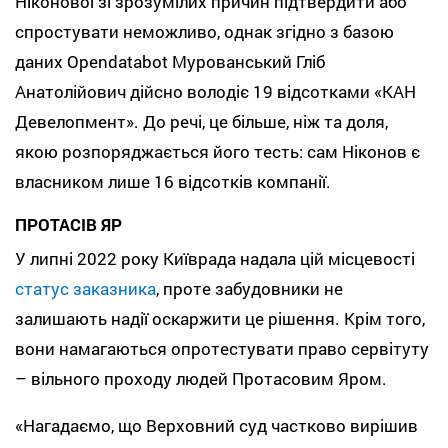
Ніконової зі зрозумілих причин підтвердити або
спростувати неможливо, однак згідно з базою
даних Opendatabot Мурованський Гліб
Анатолійович дійсно володіє 19 відсотками «КАН
Девелопмент». До речі, це більше, ніж та доля,
якою розпоряджається його тесть: сам Ніконов є
власником лише 16 відсотків компанії.
ПРОТАСІВ ЯР
У липні 2022 року Київрада надала цій місцевості
статус заказника
, проте забудовники не
залишають надії оскаржити це рішення. Крім того,
вони намагаються опротестувати право сервітуту
– вільного проходу людей Протасовим Яром.
«Нагадаємо, що Верховний суд частково вирішив