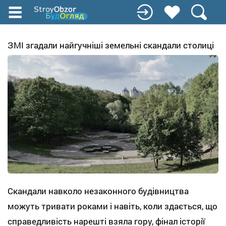
Перейти
до
основного
вмісту
ЗМІ згадали найгучніші земельні скандали столиці
Скандали навколо незаконного будівництва
можуть тривати роками і навіть, коли здається, що
справедливість нарешті взяла гору, фінал історії