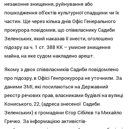
незаконне знищення, руйнування або
пошкодження об’єктів культурної спадщини чи їх
частин. Ще через кілька днів Офіс Генерального
прокурора повідомив, що співвласнику Садиби
Зеленських, який наказав її знести, оголошено
підозру за ч. 1 ст. 388 КК – умисне знищення
майна, на яке судом накладено арешт.
Якому з двох співвласників Садиби повідомлено
про підозру, в Офісі Генпрокурора не уточнили. За
даними ЗМІ, які посилаються на Державний
реєстр речових прав, власниками будівлі на вулиці
Кониського, 22, (адреса знесеної Садиби
Зеленських) є громадяни Єгор Сібілєв та Михайло
Гречко. За інформацією активістів-