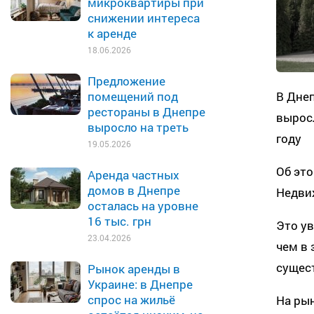
микроквартиры при
снижении интереса
к аренде
18.06.2026
Предложение
В Днеп
помещений под
рестораны в Днепре
выросл
выросло на треть
году
19.05.2026
Об эт
Аренда частных
домов в Днепре
Недви
осталась на уровне
16 тыс. грн
Это ув
23.04.2026
чем в 
сущес
Рынок аренды в
Украине: в Днепре
спрос на жильё
На рын