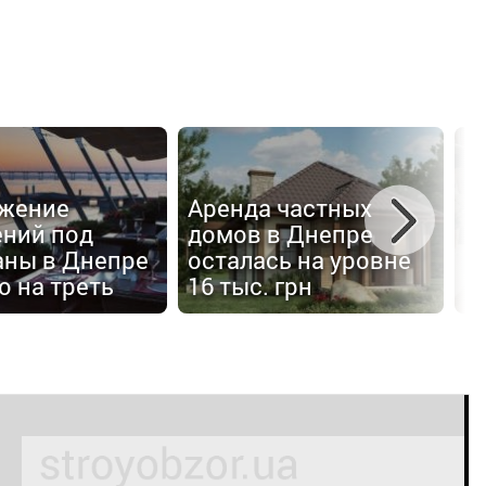
Р
жение
Аренда частных
У
ний под
домов в Днепре
с
аны в Днепре
осталась на уровне
о
 на треть
16 тыс. грн
н