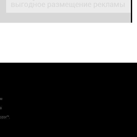
ам
а
bzor™.