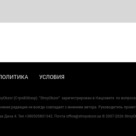
ПОЛИТИКА
УСЛОВИЯ
oyObzor (СтройОбзор). "StroyObzor" зарегистрирован в Нацсовете по вопрос
ение редакции не всегда совпадает с мнением автора. Руководитель проект
 Дача 4. Тел.+380505801342. Почта office@stroyobzor.ua © 2007-
2026 StroyO