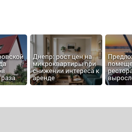
ровской
Днепр: рост цен на
Предло
да
микроквартиры при
помеще
ов
снижении интереса к
рестор
 раза
аренде
выросло