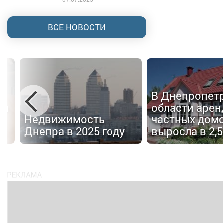
ВСЕ НОВОСТИ
В Днепропет
ры
области арен
Недвижимость
частных дом
Днепра в 2025 году
выросла в 2,5