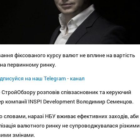
ання фіксованого курсу валют не вплине на вартість
на первинному ринку.
дписуйся на наш Telegram - канал
 СтройОбзору розповів співзасновник та керуючий
р компанії INSPI Development Володимир Семенцов.
о словами, наразі НБУ вживає ефективних заходів, аби
лізація валютного ринку не супроводжувалася різкими
вими змінами.