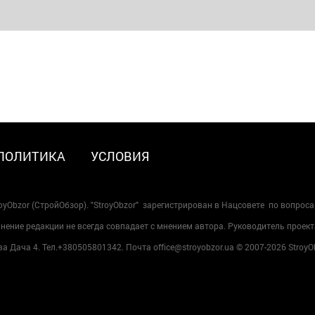
ПОЛИТИКА
УСЛОВИЯ
oyObzor (СтройОбзор). "StroyObzor" зарегистрирован в Нацсовете по вопрос
ение редакции не всегда совпадает с мнением автора. Руководитель проект
 Дача 4. Тел.+380505801342. Почта office@stroyobzor.ua © 2007-
2026 StroyO