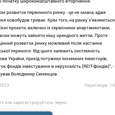
о початку широкомасштабного вторгнення.
ом розвиток первинного ринку - це не омана, адже
ня новобудов триває. Крім того, на ринку з'являються
кісні проєкти, включно із сервісними апартаментами,
асом можуть зайняти нішу орендного житла. Проте
інний розвиток ринку можливий після настання
ської перемоги. Від цього залежить системність
ови України, прихід потужних іноземних інвесторів,
ок фондів інвестування в нерухомість (REIT-фондів)", -
мував Володимир Семенцов.
2023
Переглядів: 14
е или зарегестрируйтесь через: