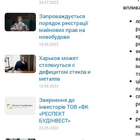
24.07.2023
вплива
Запроваждується
л
порядок реєстрації
р
майнових прав на
к
новобудови
р
16.06.2023
я
Харьков может
в
столкнуться с
і
дефицитом стекла и
т
металла
ц
12.06.2023
п
с
Звернення до
р
інвесторів ТОВ «ФК
з
«РЕСПЕКТ
р
БУДІНВЕСТ»
н
22.05.2023
п