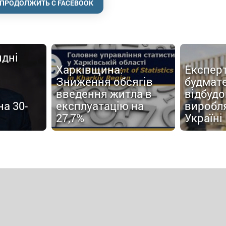
ПРОДОЛЖИТЬ С FACEBOOK
ндні
Харківщина:
Експерт
Зниження обсягів
будмате
введення житла в
відбуд
а 30-
експлуатацію на
виробл
27,7%
Україні