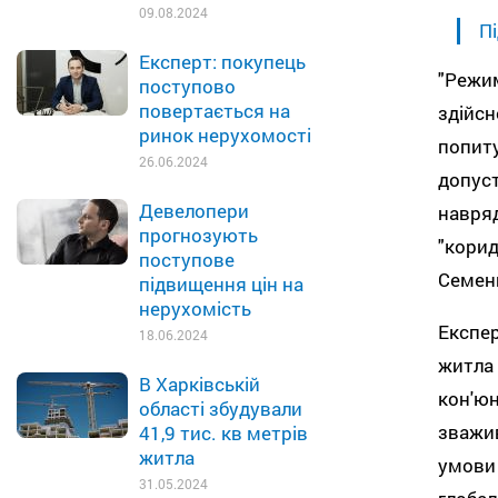
09.08.2024
Пі
Експерт: покупець
"Режим
поступово
повертається на
здійсн
ринок нерухомості
попиту
26.06.2024
допуст
Девелопери
навряд
прогнозують
"корид
поступове
Семен
підвищення цін на
нерухомість
Експер
18.06.2024
житла 
В Харківській
кон'юн
області збудували
зважив
41,9 тис. кв метрів
житла
умови 
31.05.2024