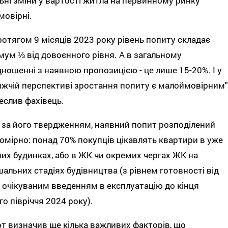
ьні зміни у вартості житла на первинному ринку
овірні.
протягом 9 місяців 2023 року рівень попиту складає
ум ⅓ від довоєнного рівня. А в загальному
дношенні з наявною пропозицією - це лише 15-20%. І у
жчій перспективі зростання попиту є малоймовірним"
реслив фахівець.
 за його твердженням, наявний попит розподілений
омірно: понад 70% покупців цікавлять квартири в уже
их будинках, або в ЖК чи окремих чергах ЖК на
альних стадіях будівництва (з рівнем готовності від
 очікуваним введенням в експлуатацію до кінця
о півріччя 2024 року).
т визначив ще кілька важливих факторів, що