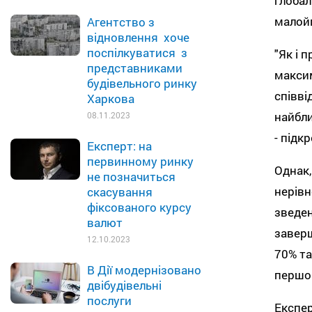
глобал
малойм
Агентство з
відновлення хоче
поспілкуватися з
"Як і 
представниками
максим
будівельного ринку
співві
Харкова
найбли
08.11.2023
- підк
Експерт: на
первинному ринку
Однак,
не позначиться
нерівн
скасування
фіксованого курсу
зведен
валют
заверш
12.10.2023
70% та
В Дії модернізовано
першог
двібудівельні
послуги
Експер