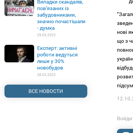
д
Випадки скандалів,
пов’язаних із
"Загал
забудовниками,
значно почастішали
зведен
- думка
нові я
29.03.2023
що з ч
Експерт: активні
повноц
роботи ведуться
україн
лише у 30%
відбуд
новобудов
28.03.2023
розвит
підсу
ВСЕ НОВОСТИ
12.10.
Войдит