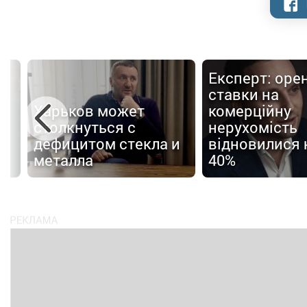
Експерт: оре
ставки на
Харьков может
комерційну
столкнуться с
нерухомість
дефицитом стекла и
відновилися н
металла
40%