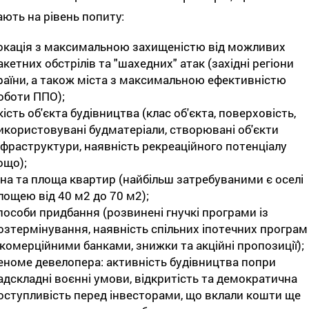
ють на рівень попиту:
окація з максимальною захищеністю від можливих
акетних обстрілів та "шахедних" атак (західні регіони
раїни, а також міста з максимальною ефективністю
оботи ППО);
кість об'єкта будівництва (клас об'єкта, поверховість,
икористовувані будматеріали, створювані об'єкти
нфраструктури, наявність рекреаційного потенціалу
ощо);
іна та площа квартир (найбільш затребуваними є оселі
лощею від 40 м2 до 70 м2);
пособи придбання (розвинені гнучкі програми із
озтермінування, наявність спільних іпотечних програм
 комерційними банками, знижки та акційні пропозиції);
еноме девелопера: активність будівництва попри
адскладні воєнні умови, відкритість та демократична
оступливість перед інвесторами, що вклали кошти ще