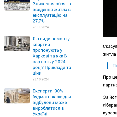
Зниження обсягів
введення житла в
експлуатацію на
27,7%
28.11.2024
Які види ремонту
квартир
Скасув
пропонують у
житла 
Харкові та яка їх
вартість у 2024
Пі
році? Приклади та
ціни
Про це
28.10.2024
партне
Експерти: 90%
будматеріалів для
За йог
відбудови може
лібера
вироблятися в
курсо
Україні